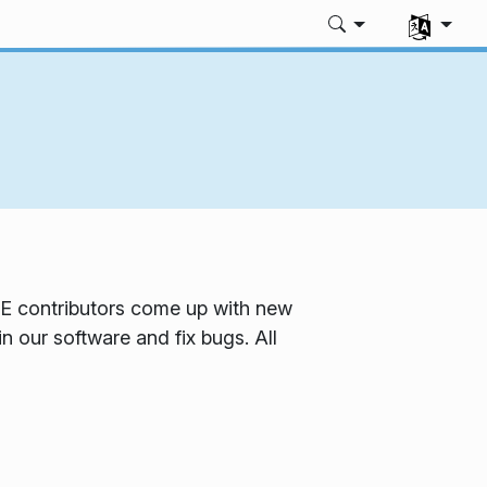
選擇您的語
utors come up with new
 our software and fix bugs. All