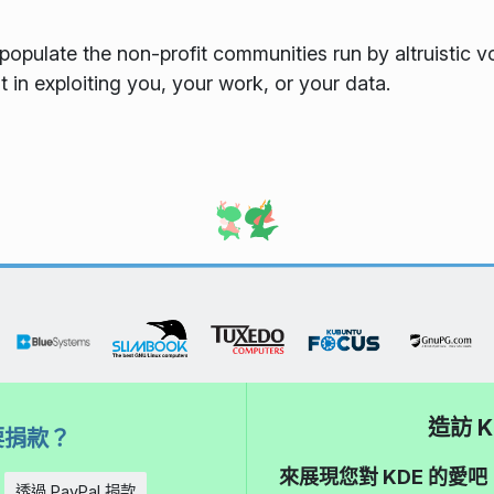
populate the non-profit communities run by altruistic 
t in exploiting you, your work, or your data.
造訪 K
要捐款？
來展現您對 KDE 的
透過 PayPal 捐款