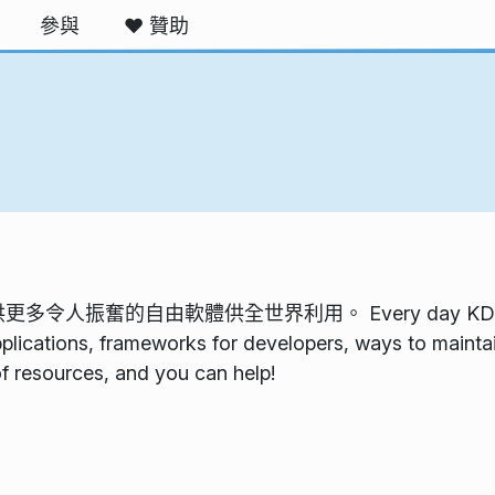
參與
❤️ 贊助
振奮的自由軟體供全世界利用。 Every day KDE contrib
plications, frameworks for developers, ways to maintain
 of resources, and you can help!