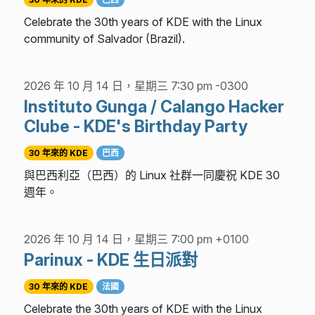
Celebrate the 30th years of KDE with the Linux
community of Salvador (Brazil).
2026 年 10 月 14 日，星期三 7:30 pm -0300
Instituto Gunga / Calango Hacker
Clube - KDE's Birthday Party
30 年來的 KDE
巴西
與巴西利亞（巴西）的 Linux 社群一同慶祝 KDE 30
週年。
2026 年 10 月 14 日，星期三 7:00 pm +0100
Parinux - KDE 生日派對
30 年來的 KDE
法國
Celebrate the 30th years of KDE with the Linux