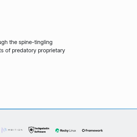
gh the spine-tingling
ts of predatory proprietary