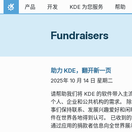
跳至内容
产品
开发
KDE 为您服务
帮助
首页
Fundraisers
助力 KDE，翻开新一页
2025年 10 月 14 日 星期二
请帮助我们将 KDE 的软件带入主
个人、企业和公共机构的需求。 除了
事们保持联系、发展兴趣爱好和闲暇
件在世界各地得到认可。 已收到的捐款 
通过应用的捐款者信息向全世界展示