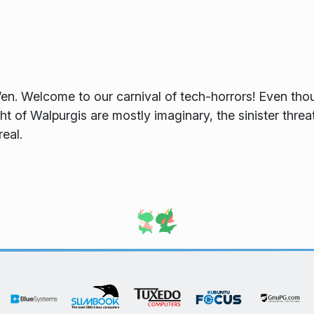
. Welcome to our carnival of tech-horrors! Even thou
ht of Walpurgis are mostly imaginary, the sinister threa
real.