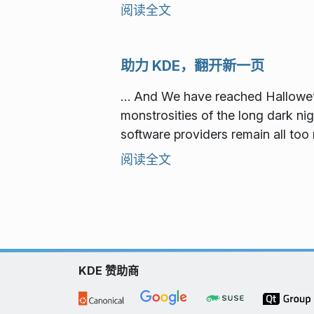
阅读全文
助力 KDE，翻开新一页
… And We have reached Hallowe’en
monstrosities of the long dark nig
software providers remain all too 
阅读全文
KDE 赞助商