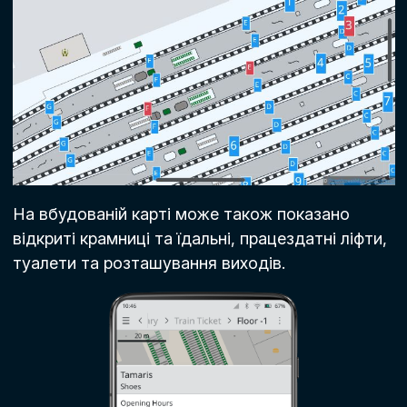
На вбудованій карті може також показано
відкриті крамниці та їдальні, працездатні ліфти,
туалети та розташування виходів.