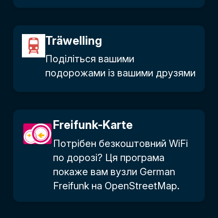
Träwelling
Поділіться вашими
подорожами із вашими друзями
Freifunk-Karte
Потрібен безкоштовний WiFi
по дорозі? Ця програма
покаже вам вузли German
Freifunk на OpenStreetMap.