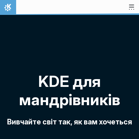
Перейти до вмісту
Домівка
KDE для
мандрівників
Вивчайте світ так, як вам хочеться