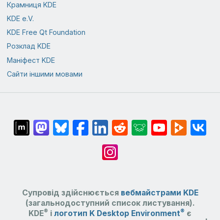
Крамниця KDE
KDE e.V.
KDE Free Qt Foundation
Розклад KDE
Маніфест KDE
Сайти іншими мовами
Супровід здійснюється
вебмайстрами KDE
(загальнодоступний список листування).
®
®
KDE
і
логотип K Desktop Environment
є