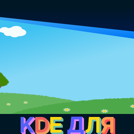
K
D
E
Д
Л
Я