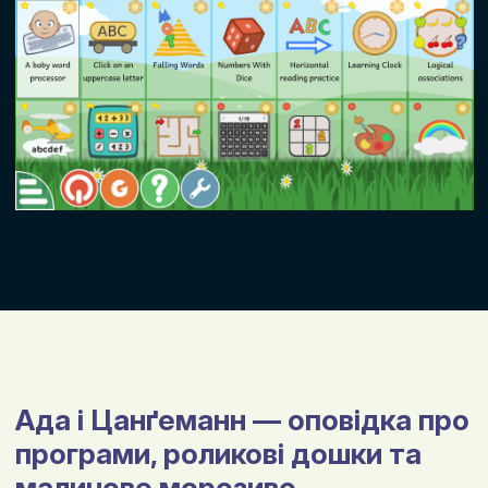
Ада і Цанґеманн — оповідка про
програми, роликові дошки та
малинове морозиво