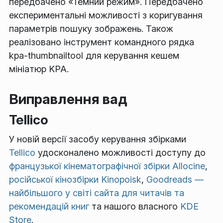
передбачено «Темний режим». Передбачено
експериментальні можливості з коригування
параметрів пошуку зображень. Також
реалізовано інструмент командного рядка
kpa-thumbnailtool для керування кешем
мініатюр KPA.
Виправлення вад
Tellico
У новій версії засобу керування збірками
Tellico
удосконалено можливості доступу до
французької кінематографічної збірки Allocine
,
російської кінозбірки Kinopoisk
,
Goodreads —
найбільшого у світі сайта для читачів та
рекомендацій книг
та нашого власного
KDE
Store
.