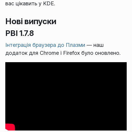
вас цікавить у KDE.
Нові випуски
PBI 1.7.8
Інтеграція браузера до Плазми
— наш
додаток для Chrome і Firefox було оновлено.