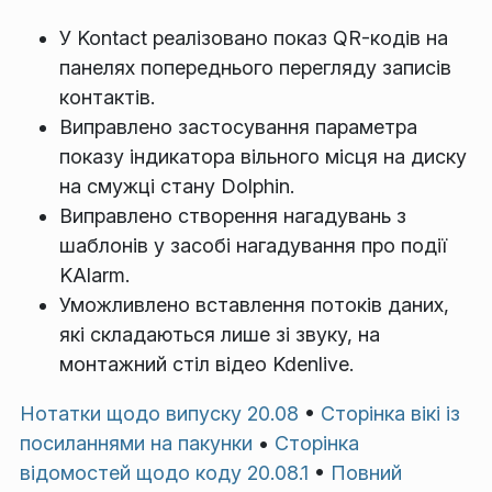
У Kontact реалізовано показ QR-кодів на
панелях попереднього перегляду записів
контактів.
Виправлено застосування параметра
показу індикатора вільного місця на диску
на смужці стану Dolphin.
Виправлено створення нагадувань з
шаблонів у засобі нагадування про події
KAlarm.
Уможливлено вставлення потоків даних,
які складаються лише зі звуку, на
монтажний стіл відео Kdenlive.
Нотатки щодо випуску 20.08
•
Сторінка вікі із
посиланнями на пакунки
•
Сторінка
відомостей щодо коду 20.08.1
•
Повний