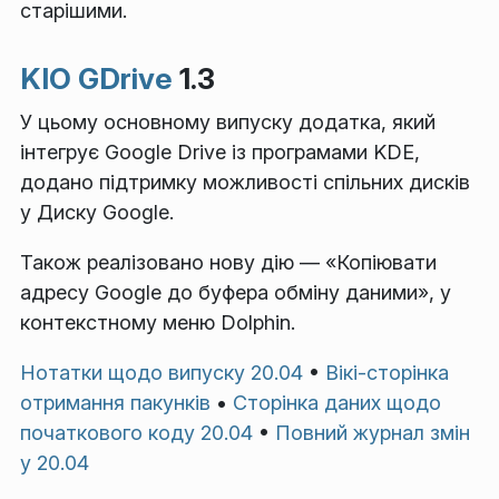
старішими.
KIO GDrive
1.3
У цьому основному випуску додатка, який
інтегрує Google Drive із програмами KDE,
додано підтримку можливості спільних дисків
у Диску Google.
Також реалізовано нову дію — «Копіювати
адресу Google до буфера обміну даними», у
контекстному меню Dolphin.
Нотатки щодо випуску 20.04
•
Вікі-сторінка
отримання пакунків
•
Сторінка даних щодо
початкового коду 20.04
•
Повний журнал змін
у 20.04