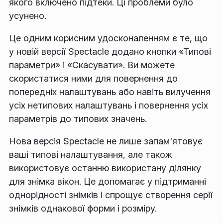
якого включено підтеки. Ці проблеми було
усунено.
Це одним корисним удосконаленням є те, що
у новій версії Spectacle додано кнопки «Типові
параметри» і «Скасувати». Ви можете
скористатися ними для повернення до
попередніх налаштувань або навіть вилучення
усіх нетипових налаштувань і повернення усіх
параметрів до типових значень.
Нова версія Spectacle не лише запам'ятовує
ваші типові налаштування, але також
використовує останню використану ділянку
для знімка вікон. Це допомагає у підтриманні
однорідності знімків і спрощує створення серії
знімків однакової форми і розміру.