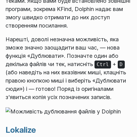
теками. Якщо вами буде встановлено зовнішні
програми, зокрема KFind, Dolphin надає вам
змогу швидко отримати до них доступ
створенням посилання.
Нарешті, доволі незначна можливість, яка
зможе значно заощадити ваш час, — нова
функція «Дублювати». Позначте один або
декілька файлів чи тек, натисніть
+
Ctrl
D
(або наведіть на них вказівник миші, клацніть
правою кнопкою миші і виберіть «Дублювати
сюди») і — готово! Поряд із оригіналами
з'явиться копія усіх позначених записів.
Lokalize