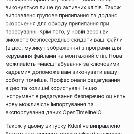
виконується лише до активних кліпів. Також
виправлено групове прилипання та додано
скорочення для обходу прилипання при
пересуванні. Крім того, у новій версії ви
зможете безпосередньо скидати ваші файли
(відео, музику і зображення) з програми для
керування файлами на монтажний стіл. Нова
можливість «масштабування за ключовими
кадрами» допоможе вам виконувати вашу
роботу точніше. Професіонали редагування
відео та колишні користувачі інших
інструментів редагування безперечно оцінять
нову можливість імпортування та
експортування даних OpenTimelineIO.
Також у цьому випуску Kdenlive виправлено
багато вад, зокрема вади в ефекті стеження