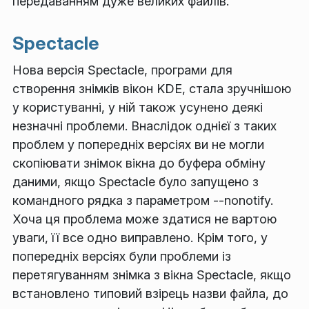
передаванням дуже великих файлів.
Spectacle
Нова версія Spectacle, програми для
створення знімків вікон KDE, стала зручнішою
у користуванні, у ній також усунено деякі
незначні проблеми. Внаслідок однієї з таких
проблем у попередніх версіях ви не могли
скопіювати знімок вікна до буфера обміну
даними, якщо Spectacle було запущено з
командного рядка з параметром --nonotify.
Хоча ця проблема може здатися не вартою
уваги, її все одно виправлено. Крім того, у
попередніх версіях були проблеми із
перетягуванням знімка з вікна Spectacle, якщо
встановлено типовий взірець назви файла, до