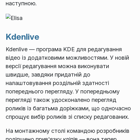
наступною.
Kdenlive
Kdenlive — програма KDE для редагування
відео із додатковими можливостями. У новій
версії редагування можна виконувати
швидше, завдяки придатній до
налаштовування роздільній здатності
попереднього перегляду. У попередньому
перегляді також удосконалено перегляд
роликів із багатьма доріжками, що одночасно
спрощує вибір роликів зі списку редагованих.
На монтажному столі командою розробників
поліпшено прив'язку кліпів — вона тепер