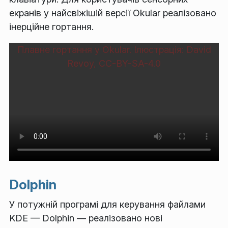
екранів у найсвіжішій версії Okular реалізовано
інерційне гортання.
Плавне гортання у Okular. Ілюстрація: David
Revoy, CC-BY-SA-4.0
Dolphin
У потужній програмі для керування файлами
KDE — Dolphin — реалізовано нові