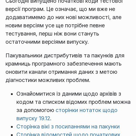
Сьогодні випущено початкові коди тестової
версії програм. Це означає, що ми вже не
додаватимемо до них нові можливості, але
новим версіям усе ще потрібне певне
тестування, перш ніж вони стануть
остаточними версіями випуску.
Пакувальники дистрибутивів та пакунків для
крамниць програмного забезпечення мають
оновити канали отримання даних з метою
діагностики можливих проблем.
Ознайомитися із даними щодо архівів з
кодом та списком відомих проблем можна
за допомогою
сторінки нотаток щодо
випуску 19.12
.
Сторінка вікі з посиланнями на пакунки
Сторінка відомостей щодо початкових