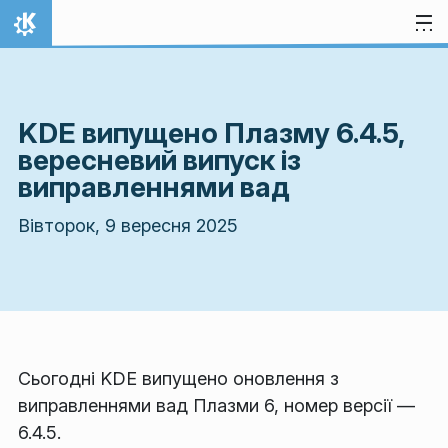
Перейти до вмісту
Домівка
KDE випущено Плазму 6.4.5,
вересневий випуск із
виправленнями вад
Вівторок, 9 вересня 2025
Сьогодні KDE випущено оновлення з
виправленнями вад Плазми 6, номер версії —
6.4.5.