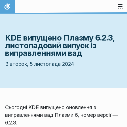
Перейти до вмісту
Домівка
KDE випущено Плазму 6.2.3,
листопадовий випуск із
виправленнями вад
Вівторок, 5 листопада 2024
Сьогодні KDE випущено оновлення з
виправленнями вад Плазми 6, номер версії —
6.2.3.