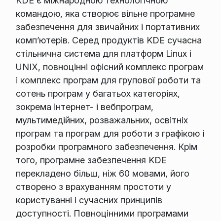
KDE є міжнародною технологічною
командою, яка створює вільне програмне
забезпечення для звичайних і портативних
комп’ютерів. Серед продуктів KDE сучасна
стільнична система для платформ Linux і
UNIX, повноцінні офісний комплекс програм
і комплекс програм для групової роботи та
сотень програм у багатьох категоріях,
зокрема інтернет- і вебпрограм,
мультимедійних, розважальних, освітніх
програм та програм для роботи з графікою і
розробки програмного забезпечення. Крім
того, програмне забезпечення KDE
перекладено більш, ніж 60 мовами, його
створено з врахуванням простоти у
користуванні і сучасних принципів
доступності. Повноцінними програмами