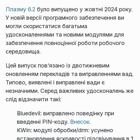
Плазму 6.2
було випущено у жовтні 2024 року.
У новій версії програмного забезпечення ви
могли скористатися багатьма
удосконаленнями та новими модулями для
забезпечення повноцінної роботи робочого
середовища.
Цей випуск пов'язано із двотижневим
оновленням перекладів та виправленнями вад.
Типово, виявлені і виправлені вади є
незначними. Серед важливих удосконалень же
слід відзначити такі:
Bluedevil: виправлено поведінку при
введенні PIN-коду.
Внесок.
KWin: модулі обробки/drm: усунено
встановлення яскравості підсвічування в 1