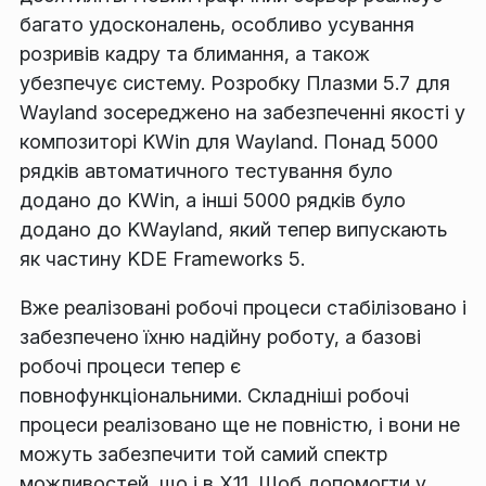
багато удосконалень, особливо усування
розривів кадру та блимання, а також
убезпечує систему. Розробку Плазми 5.7 для
Wayland зосереджено на забезпеченні якості у
композиторі KWin для Wayland. Понад 5000
рядків автоматичного тестування було
додано до KWin, а інші 5000 рядків було
додано до KWayland, який тепер випускають
як частину KDE Frameworks 5.
Вже реалізовані робочі процеси стабілізовано і
забезпечено їхню надійну роботу, а базові
робочі процеси тепер є
повнофункціональними. Складніші робочі
процеси реалізовано ще не повністю, і вони не
можуть забезпечити той самий спектр
можливостей, що і в X11. Щоб допомогти у