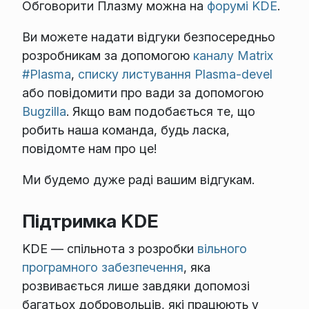
Обговорити Плазму можна на
форумі KDE
.
Ви можете надати відгуки безпосередньо
розробникам за допомогою
каналу Matrix
#Plasma
,
списку листування Plasma-devel
або повідомити про вади за допомогою
Bugzilla
. Якщо вам подобається те, що
робить наша команда, будь ласка,
повідомте нам про це!
Ми будемо дуже раді вашим відгукам.
Підтримка KDE
KDE — спільнота з розробки
вільного
програмного забезпечення
, яка
розвивається лише завдяки допомозі
багатьох добровольців, які працюють у