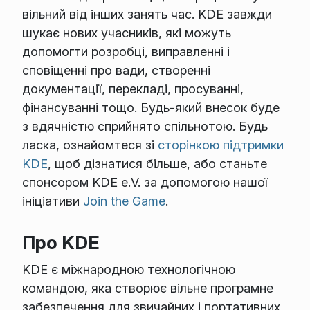
вільний від інших занять час. KDE завжди
шукає нових учасників, які можуть
допомогти розробці, виправленні і
сповіщенні про вади, створенні
документації, перекладі, просуванні,
фінансуванні тощо. Будь-який внесок буде
з вдячністю сприйнято спільнотою. Будь
ласка, ознайомтеся зі
сторінкою підтримки
KDE
, щоб дізнатися більше, або станьте
спонсором KDE e.V. за допомогою нашої
ініціативи
Join the Game
.
Про KDE
KDE є міжнародною технологічною
командою, яка створює вільне програмне
забезпечення для звичайних і портативних