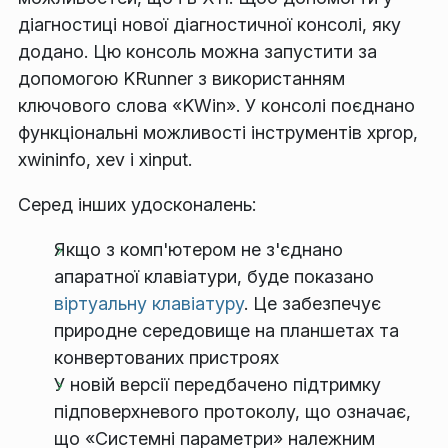
діагностиці нової діагностичної консолі, яку
додано. Цю консоль можна запустити за
допомогою KRunner з використанням
ключового слова «KWin». У консолі поєднано
функціональні можливості інструментів xprop,
xwininfo, xev і xinput.
Серед інших удосконалень:
Якщо з комп'ютером не з'єднано
апаратної клавіатури, буде показано
віртуальну клавіатуру
. Це забезпечує
природне середовище на планшетах та
конвертованих пристроях
У новій версії передбачено підтримку
підповерхневого протоколу, що означає,
що «Системні параметри» належним