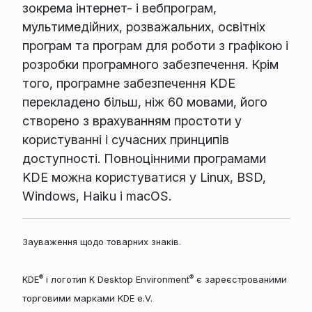
зокрема інтернет- і вебпрограм,
мультимедійних, розважальних, освітніх
програм та програм для роботи з графікою і
розробки програмного забезпечення. Крім
того, програмне забезпечення KDE
перекладено більш, ніж 60 мовами, його
створено з врахуванням простоти у
користуванні і сучасних принципів
доступності. Повноцінними програмами
KDE можна користуватися у Linux, BSD,
Windows, Haiku і macOS.
Зауваження щодо товарних знаків.
®
®
KDE
і логотип K Desktop Environment
є зареєстрованими
торговими марками KDE e.V.