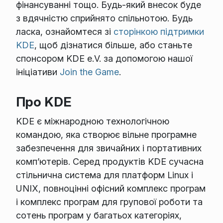
фінансуванні тощо. Будь-який внесок буде
з вдячністю сприйнято спільнотою. Будь
ласка, ознайомтеся зі
сторінкою підтримки
KDE
, щоб дізнатися більше, або станьте
спонсором KDE e.V. за допомогою нашої
ініціативи
Join the Game
.
Про KDE
KDE є міжнародною технологічною
командою, яка створює вільне програмне
забезпечення для звичайних і портативних
комп’ютерів. Серед продуктів KDE сучасна
стільнична система для платформ Linux і
UNIX, повноцінні офісний комплекс програм
і комплекс програм для групової роботи та
сотень програм у багатьох категоріях,