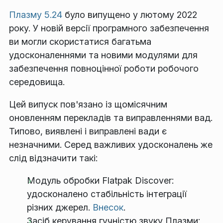
Плазму 5.24
було випущено у лютому 2022
року. У новій версії програмного забезпечення
ви могли скористатися багатьма
удосконаленнями та новими модулями для
забезпечення повноцінної роботи робочого
середовища.
Цей випуск пов'язано із щомісячним
оновленням перекладів та виправленнями вад.
Типово, виявлені і виправлені вади є
незначними. Серед важливих удосконалень же
слід відзначити такі:
Модуль обробки Flatpak Discover:
удосконалено стабільність інтеграції
різних джерел.
Внесок
.
Засіб керування гучністю звуку Плазми: