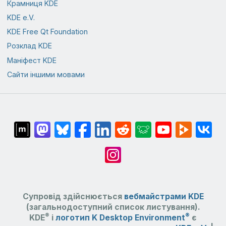
Крамниця KDE
KDE e.V.
KDE Free Qt Foundation
Розклад KDE
Маніфест KDE
Сайти іншими мовами
Супровід здійснюється
вебмайстрами KDE
(загальнодоступний список листування).
®
®
KDE
і
логотип K Desktop Environment
є