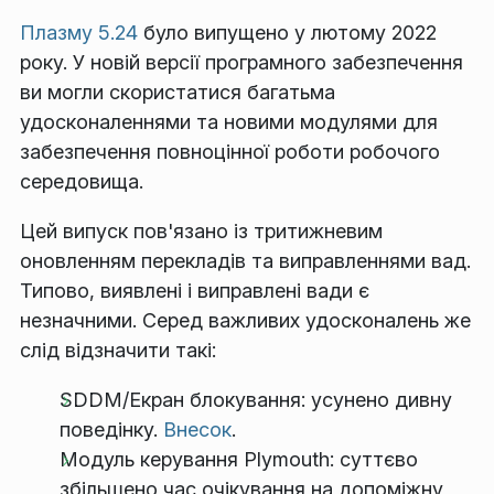
Плазму 5.24
було випущено у лютому 2022
року. У новій версії програмного забезпечення
ви могли скористатися багатьма
удосконаленнями та новими модулями для
забезпечення повноцінної роботи робочого
середовища.
Цей випуск пов'язано із тритижневим
оновленням перекладів та виправленнями вад.
Типово, виявлені і виправлені вади є
незначними. Серед важливих удосконалень же
слід відзначити такі:
SDDM/Екран блокування: усунено дивну
поведінку.
Внесок
.
Модуль керування Plymouth: суттєво
збільшено час очікування на допоміжну