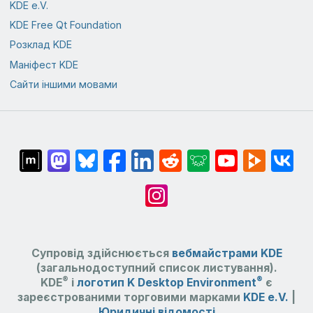
KDE e.V.
KDE Free Qt Foundation
Розклад KDE
Маніфест KDE
Сайти іншими мовами
Супровід здійснюється
вебмайстрами KDE
(загальнодоступний список листування).
®
®
KDE
і
логотип K Desktop Environment
є
зареєстрованими торговими марками
KDE e.V.
|
Юридичні відомості