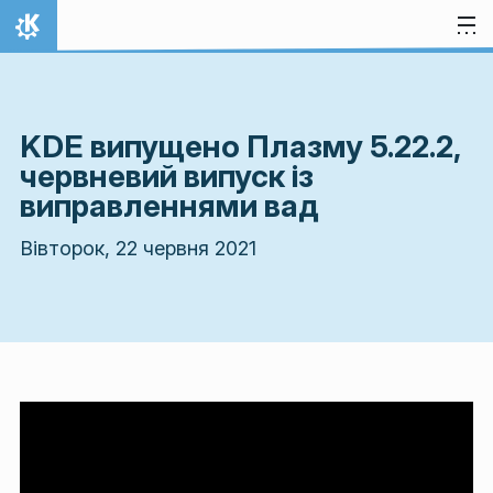
Перейти до вмісту
Домівка
KDE випущено Плазму 5.22.2,
червневий випуск із
виправленнями вад
Вівторок, 22 червня 2021