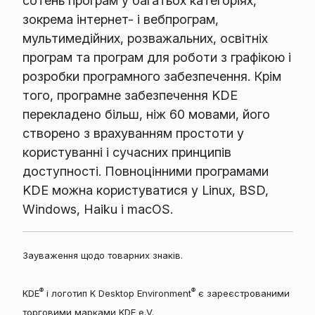
сотень програм у багатьох категоріях,
зокрема інтернет- і вебпрограм,
мультимедійних, розважальних, освітніх
програм та програм для роботи з графікою і
розробки програмного забезпечення. Крім
того, програмне забезпечення KDE
перекладено більш, ніж 60 мовами, його
створено з врахуванням простоти у
користуванні і сучасних принципів
доступності. Повноцінними програмами
KDE можна користуватися у Linux, BSD,
Windows, Haiku і macOS.
Зауваження щодо товарних знаків.
®
®
KDE
і логотип K Desktop Environment
є зареєстрованими
торговими марками KDE e.V.