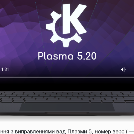
ня з виправленнями вад Плазми 5, номер версії — 