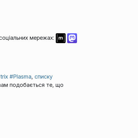
 соціальних мережах:
trix #Plasma
,
списку
вам подобається те, що