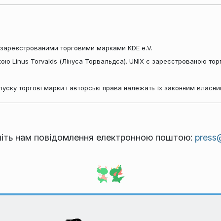
зареєстрованими торговими марками KDE e.V.
ою Linus Torvalds (Лінуса Торвальдса). UNIX є зареєстрованою т
пуску торгові марки і авторські права належать їх законним власни
літь нам повідомлення електронною поштою:
press