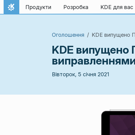
Перейти до вмісту
Продукти
Розробка
KDE для вас
Домівка
Оголошення
KDE випущено Пл
KDE випущено Пл
виправленнями
Вівторок, 5 січня 2021