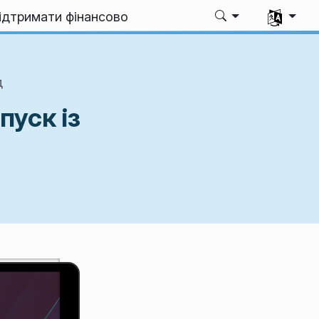
Виберіть 
ідтримати фінансово
д
пуск із