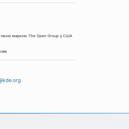
орговою маркою The Open Group у США
кам.
@kde.org