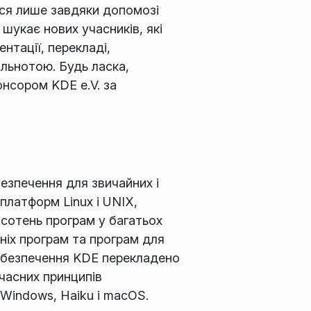
ься лише завдяки допомозі
шукає нових учасників, які
нтації, перекладі,
ільнотою. Будь ласка,
онсором KDE e.V. за
езпечення для звичайних і
платформ Linux і UNIX,
 сотень програм у багатьох
тніх програм та програм для
забезпечення KDE перекладено
учасних принципів
Windows, Haiku і macOS.