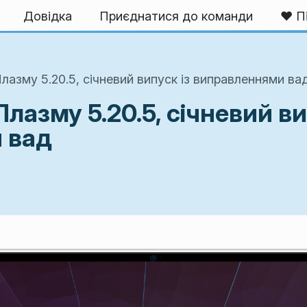
Довідка
Приєднатися до команди
❤️ П
азму 5.20.5, січневий випуск із виправленнями ва
азму 5.20.5, січневий ви
 вад