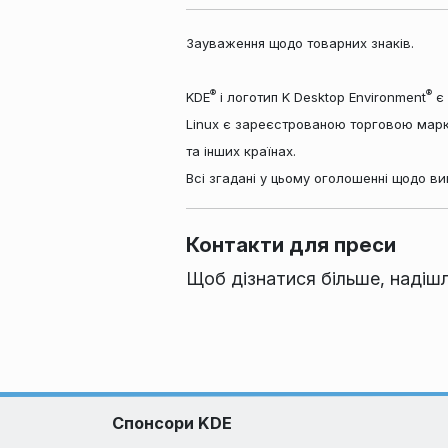
Зауваження щодо товарних знаків.
®
®
KDE
і логотип K Desktop Environment
є 
Linux є зареєстрованою торговою марк
та інших країнах.
Всі згадані у цьому оголошенні щодо ви
Контакти для преси
Щоб дізнатися більше, надіш
Спонсори KDE