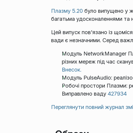
Плазму 5.20
було випущено у жо
багатьма удосконаленнями та 
Цей випуск пов'язано із щоміся
вади є незначними. Серед важл
Модуль NetworkManager Пла
різних мереж під час скану
Внесок.
Модуль PulseAudio: реалізо
Робочі простори Плазми: ре
Виправлено ваду
427934
Переглянути повний журнал зм