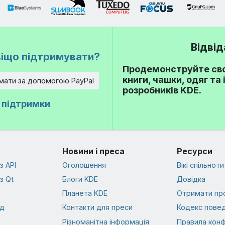
Відвід
іщо підтримувати?
Продемонструйте сво
книги, чашки, одяг та
мати за допомогою PayPal
розробників KDE.
ї підтримки
Новини і преса
Ресурси
з API
Оголошення
Вікі спільноти
з Qt
Блоги KDE
Довідка
Планета KDE
Отримати пр
од
Контакти для преси
Кодекс повед
Різноманітна інформація
Правила конф