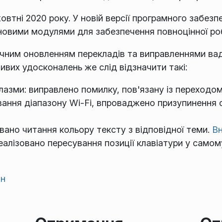
втні 2020 року. У новій версії програмного забез
новими модулями для забезпечення повноцінної р
чним оновленням перекладів та виправленнями вад.
ивих удосконалень же слід відзначити такі:
зми: виправлено помилку, пов'язану із переходом
вання діапазону Wi-Fi, впроваджено призупинення 
вано читання кольору тексту з відповідної теми.
Вн
алізовано пересування позиції клавіатури у самом
ін