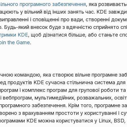
вільного програмного забезпечення
, яка розвиваєт
ацюють у вільний від інших занять час. KDE завжди 
иправленні і сповіщенні про вади, створенні докуме
о. Будь-який внесок буде з вдячністю сприйнято сп
дтримки KDE
, щоб дізнатися більше, або станьте сп
oin the Game
.
чною командою, яка створює вільне програмне заб
ед продуктів KDE сучасна стільнична система для 
програм і комплекс програм для групової роботи та
 і вебпрограм, мультимедійних, розважальних, осві
 програмного забезпечення. Крім того, програмне 
творено з врахуванням простоти у користуванні і с
рограмами KDE можна користуватися у Linux, BSD, 