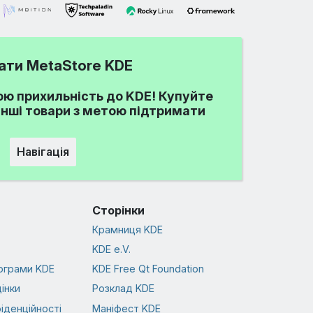
ати MetaStore KDE
ю прихильність до KDE! Купуйте
 інші товари з метою підтримати
Навігація
Сторінки
Крамниця KDE
KDE e.V.
ограми KDE
KDE Free Qt Foundation
інки
Розклад KDE
іденційності
Маніфест KDE