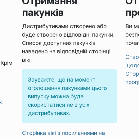
Отримання
От
пакунків
пр
Дистрибутивами створено або
Ви м
буде створено відповідні пакунки.
безп
Список доступних пакунків
поча
наведено на відповідній сторінці
Ство
вікі.
 Крім
щодо
Стор
Зауважте, що на момент
прог
оголошення пакунками цього
випуску можна буде
х
скористатися не в усіх
дистрибутивах.
Сторінка вікі з посиланнями на