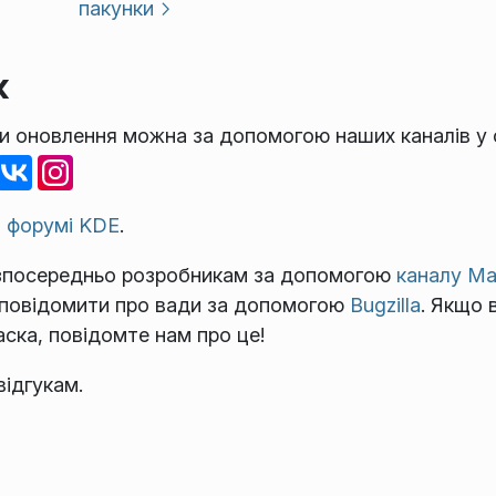
пакунки
к
ти оновлення можна за допомогою наших каналів у
а
форумі KDE
.
езпосередньо розробникам за допомогою
каналу Ma
повідомити про вади за допомогою
Bugzilla
. Якщо 
ска, повідомте нам про це!
ідгукам.