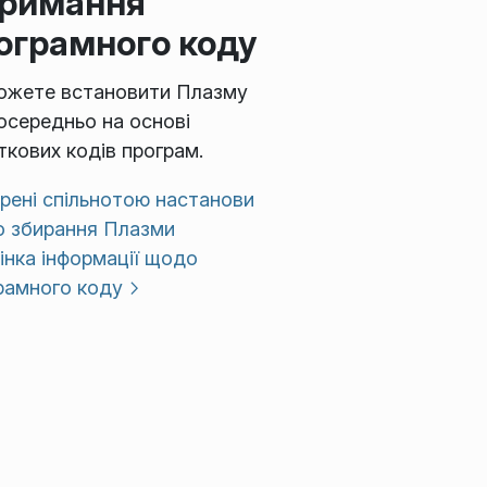
римання
ограмного коду
ожете встановити Плазму
осередньо на основі
ткових кодів програм.
рені спільнотою настанови
 збирання Плазми
інка інформації щодо
рамного коду