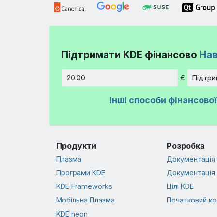
Підтримати KDE фінансово
Нав
€
Підтри
Сума
Інші способи фінансово
Продукти
Розробка
Плазма
Документація 
Програми KDE
Документація 
KDE Frameworks
Цілі KDE
Мобільна Плазма
Початковий к
KDE neon