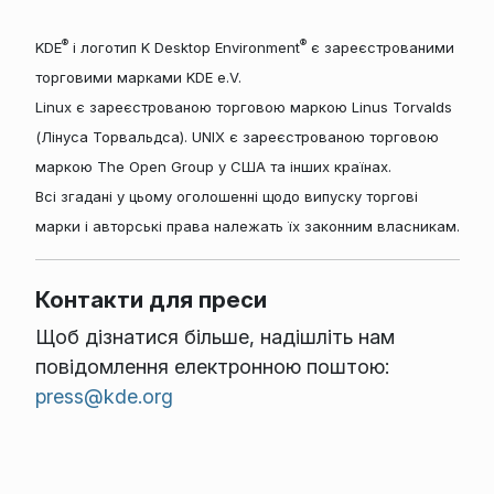
®
®
KDE
і логотип K Desktop Environment
є зареєстрованими
торговими марками KDE e.V.
Linux є зареєстрованою торговою маркою Linus Torvalds
(Лінуса Торвальдса). UNIX є зареєстрованою торговою
маркою The Open Group у США та інших країнах.
Всі згадані у цьому оголошенні щодо випуску торгові
марки і авторські права належать їх законним власникам.
Контакти для преси
Щоб дізнатися більше, надішліть нам
повідомлення електронною поштою:
press@kde.org