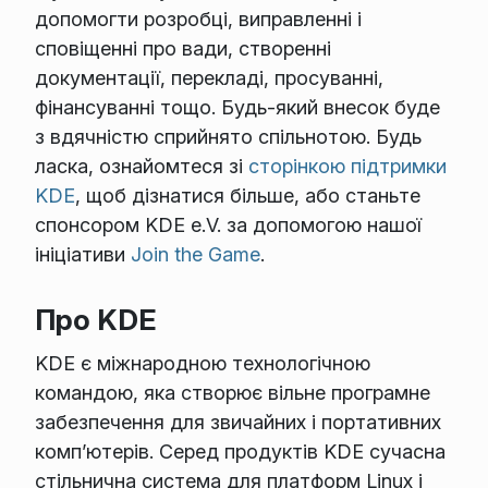
допомогти розробці, виправленні і
сповіщенні про вади, створенні
документації, перекладі, просуванні,
фінансуванні тощо. Будь-який внесок буде
з вдячністю сприйнято спільнотою. Будь
ласка, ознайомтеся зі
сторінкою підтримки
KDE
, щоб дізнатися більше, або станьте
спонсором KDE e.V. за допомогою нашої
ініціативи
Join the Game
.
Про KDE
KDE є міжнародною технологічною
командою, яка створює вільне програмне
забезпечення для звичайних і портативних
комп’ютерів. Серед продуктів KDE сучасна
стільнична система для платформ Linux і