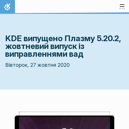
Перейти до вмісту
Домівка
KDE випущено Плазму 5.20.2,
жовтневий випуск із
виправленнями вад
Вівторок, 27 жовтня 2020