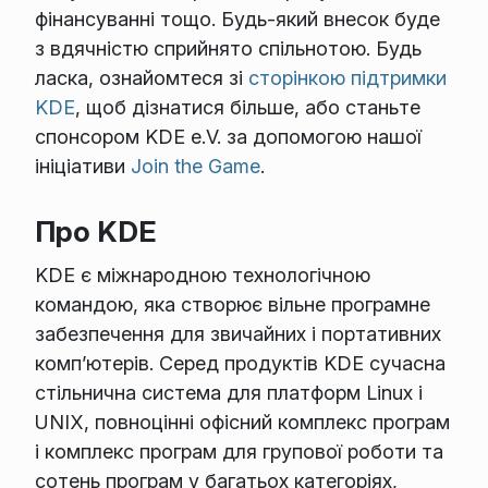
фінансуванні тощо. Будь-який внесок буде
з вдячністю сприйнято спільнотою. Будь
ласка, ознайомтеся зі
сторінкою підтримки
KDE
, щоб дізнатися більше, або станьте
спонсором KDE e.V. за допомогою нашої
ініціативи
Join the Game
.
Про KDE
KDE є міжнародною технологічною
командою, яка створює вільне програмне
забезпечення для звичайних і портативних
комп’ютерів. Серед продуктів KDE сучасна
стільнична система для платформ Linux і
UNIX, повноцінні офісний комплекс програм
і комплекс програм для групової роботи та
сотень програм у багатьох категоріях,