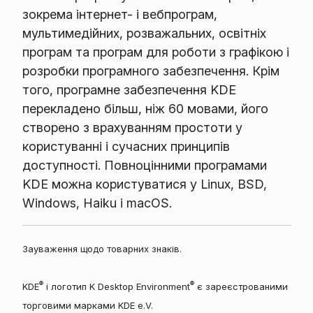
зокрема інтернет- і вебпрограм,
мультимедійних, розважальних, освітніх
програм та програм для роботи з графікою і
розробки програмного забезпечення. Крім
того, програмне забезпечення KDE
перекладено більш, ніж 60 мовами, його
створено з врахуванням простоти у
користуванні і сучасних принципів
доступності. Повноцінними програмами
KDE можна користуватися у Linux, BSD,
Windows, Haiku і macOS.
Зауваження щодо товарних знаків.
®
®
KDE
і логотип K Desktop Environment
є зареєстрованими
торговими марками KDE e.V.