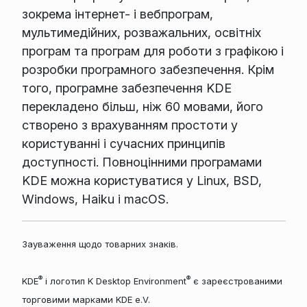
зокрема інтернет- і вебпрограм,
мультимедійних, розважальних, освітніх
програм та програм для роботи з графікою і
розробки програмного забезпечення. Крім
того, програмне забезпечення KDE
перекладено більш, ніж 60 мовами, його
створено з врахуванням простоти у
користуванні і сучасних принципів
доступності. Повноцінними програмами
KDE можна користуватися у Linux, BSD,
Windows, Haiku і macOS.
Зауваження щодо товарних знаків.
®
®
KDE
і логотип K Desktop Environment
є зареєстрованими
торговими марками KDE e.V.