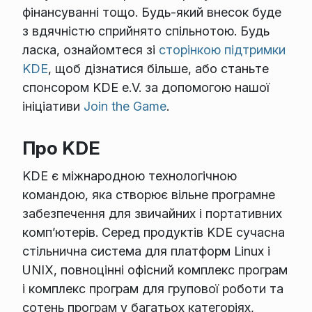
фінансуванні тощо. Будь-який внесок буде
з вдячністю сприйнято спільнотою. Будь
ласка, ознайомтеся зі
сторінкою підтримки
KDE
, щоб дізнатися більше, або станьте
спонсором KDE e.V. за допомогою нашої
ініціативи
Join the Game
.
Про KDE
KDE є міжнародною технологічною
командою, яка створює вільне програмне
забезпечення для звичайних і портативних
комп’ютерів. Серед продуктів KDE сучасна
стільнична система для платформ Linux і
UNIX, повноцінні офісний комплекс програм
і комплекс програм для групової роботи та
сотень програм у багатьох категоріях,