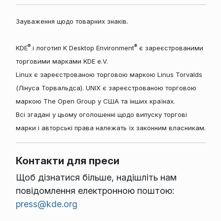
Зауваження щодо товарних знаків.
®
®
KDE
і логотип K Desktop Environment
є зареєстрованими
торговими марками KDE e.V.
Linux є зареєстрованою торговою маркою Linus Torvalds
(Лінуса Торвальдса). UNIX є зареєстрованою торговою
маркою The Open Group у США та інших країнах.
Всі згадані у цьому оголошенні щодо випуску торгові
марки і авторські права належать їх законним власникам.
Контакти для преси
Щоб дізнатися більше, надішліть нам
повідомлення електронною поштою:
press@kde.org