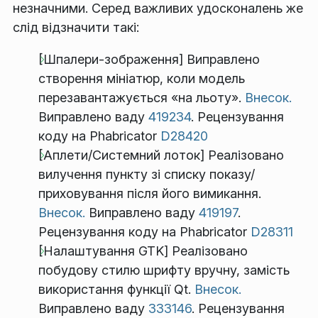
незначними. Серед важливих удосконалень же
слід відзначити такі:
[Шпалери-зображення] Виправлено
створення мініатюр, коли модель
перезавантажується «на льоту».
Внесок.
Виправлено ваду
419234
. Рецензування
коду на Phabricator
D28420
[Аплети/Системний лоток] Реалізовано
вилучення пункту зі списку показу/
приховування після його вимикання.
Внесок.
Виправлено ваду
419197
.
Рецензування коду на Phabricator
D28311
[Налаштування GTK] Реалізовано
побудову стилю шрифту вручну, замість
використання функції Qt.
Внесок.
Виправлено ваду
333146
. Рецензування