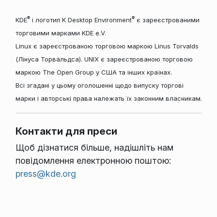
®
®
KDE
і логотип K Desktop Environment
є зареєстрованими
торговими марками KDE e.V.
Linux є зареєстрованою торговою маркою Linus Torvalds
(Лінуса Торвальдса). UNIX є зареєстрованою торговою
маркою The Open Group у США та інших країнах.
Всі згадані у цьому оголошенні щодо випуску торгові
марки і авторські права належать їх законним власникам.
Контакти для преси
Щоб дізнатися більше, надішліть нам
повідомлення електронною поштою:
press@kde.org