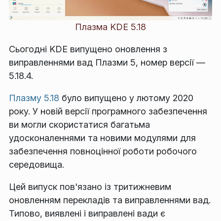
Плазма KDE 5.18
Сьогодні KDE випущено оновлення з
виправленнями вад Плазми 5, номер версії —
5.18.4.
Плазму 5.18
було випущено у лютому 2020
року. У новій версії програмного забезпечення
ви могли скористатися багатьма
удосконаленнями та новими модулями для
забезпечення повноцінної роботи робочого
середовища.
Цей випуск пов'язано із тритижневим
оновленням перекладів та виправленнями вад.
Типово, виявлені і виправлені вади є