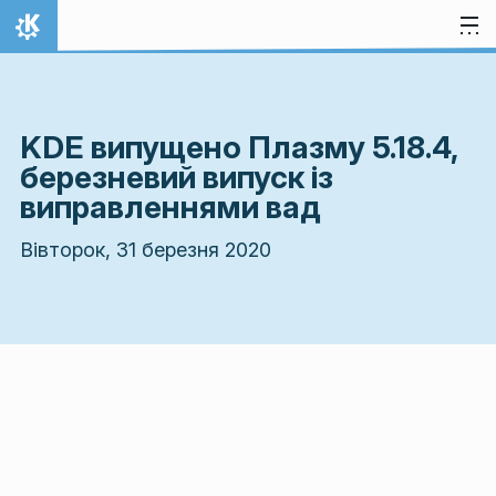
Перейти до вмісту
Домівка
KDE випущено Плазму 5.18.4,
березневий випуск із
виправленнями вад
Вівторок, 31 березня 2020