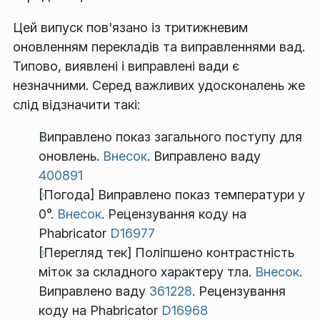
Цей випуск пов'язано із тритижневим
оновленням перекладів та виправленнями вад.
Типово, виявлені і виправлені вади є
незначними. Серед важливих удосконалень же
слід відзначити такі:
Виправлено показ загального поступу для
оновлень.
Внесок
. Виправлено ваду
400891
[Погода] Виправлено показ температури у
0°.
Внесок
. Рецензування коду на
Phabricator
D16977
[Перегляд тек] Поліпшено контрастність
міток за складного характеру тла.
Внесок
.
Виправлено ваду
361228
. Рецензування
коду на Phabricator
D16968