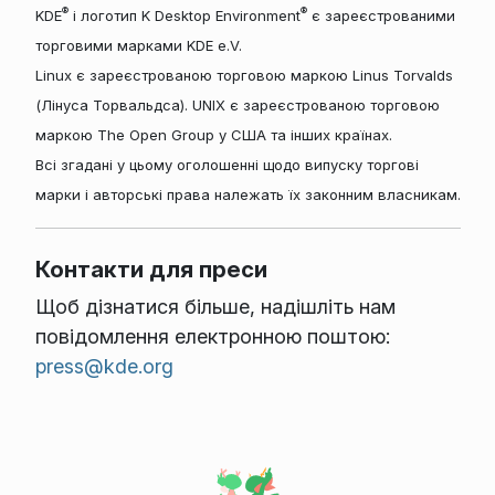
®
®
KDE
і логотип K Desktop Environment
є зареєстрованими
торговими марками KDE e.V.
Linux є зареєстрованою торговою маркою Linus Torvalds
(Лінуса Торвальдса). UNIX є зареєстрованою торговою
маркою The Open Group у США та інших країнах.
Всі згадані у цьому оголошенні щодо випуску торгові
марки і авторські права належать їх законним власникам.
Контакти для преси
Щоб дізнатися більше, надішліть нам
повідомлення електронною поштою:
press@kde.org