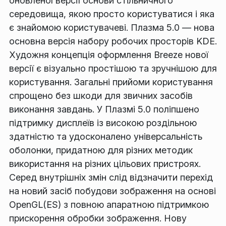
оновленої версії основи стільничного
середовища, якою просто користуватися і яка
є знайомою користувачеві. Плазма 5.0 — нова
основна версія набору робочих просторів KDE.
Художня концепція оформлення Breeze нової
версії є візуально простішою та зручнішою для
користування. Загальні прийоми користування
спрощено без шкоди для звичних засобів
виконання завдань. У Плазмі 5.0 поліпшено
підтримку дисплеїв із високою роздільною
здатністю та удосконалено універсальність
оболонки, придатною для різних методик
використання на різних цільових пристроях.
Серед внутрішніх змін слід відзначити перехід
на новий засіб побудови зображення на основі
OpenGL(ES) з повною апаратною підтримкою
прискорення обробки зображення. Нову