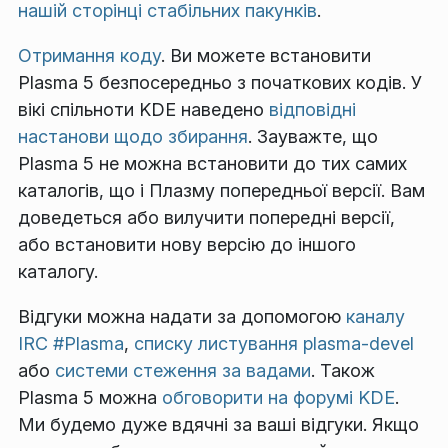
нашій сторінці стабільних пакунків
.
Отримання коду
. Ви можете встановити
Plasma 5 безпосередньо з початкових кодів. У
вікі спільноти KDE наведено
відповідні
настанови щодо збирання
. Зауважте, що
Plasma 5 не можна встановити до тих самих
каталогів, що і Плазму попередньої версії. Вам
доведеться або вилучити попередні версії,
або встановити нову версію до іншого
каталогу.
Відгуки можна надати за допомогою
каналу
IRC #Plasma
,
списку листування plasma-devel
або
системи стеження за вадами
. Також
Plasma 5 можна
обговорити на форумі KDE
.
Ми будемо дуже вдячні за ваші відгуки. Якщо