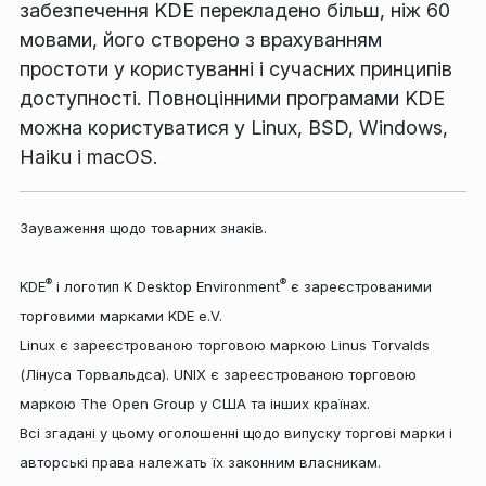
забезпечення KDE перекладено більш, ніж 60
мовами, його створено з врахуванням
простоти у користуванні і сучасних принципів
доступності. Повноцінними програмами KDE
можна користуватися у Linux, BSD, Windows,
Haiku і macOS.
Зауваження щодо товарних знаків.
®
®
KDE
і логотип K Desktop Environment
є зареєстрованими
торговими марками KDE e.V.
Linux є зареєстрованою торговою маркою Linus Torvalds
(Лінуса Торвальдса). UNIX є зареєстрованою торговою
маркою The Open Group у США та інших країнах.
Всі згадані у цьому оголошенні щодо випуску торгові марки і
авторські права належать їх законним власникам.