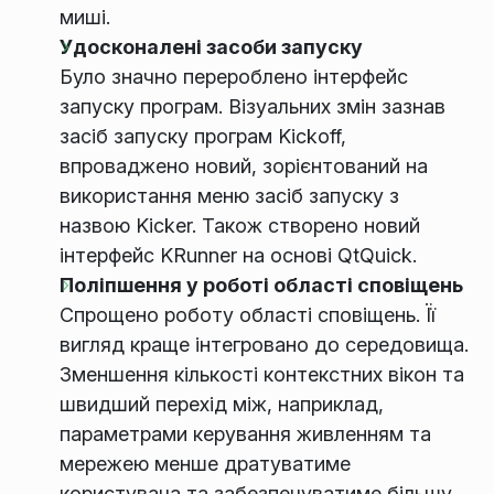
миші.
Удосконалені засоби запуску
Було значно перероблено інтерфейс
запуску програм. Візуальних змін зазнав
засіб запуску програм Kickoff,
впроваджено новий, зорієнтований на
використання меню засіб запуску з
назвою Kicker. Також створено новий
інтерфейс KRunner на основі QtQuick.
Поліпшення у роботі області сповіщень
Спрощено роботу області сповіщень. Її
вигляд краще інтегровано до середовища.
Зменшення кількості контекстних вікон та
швидший перехід між, наприклад,
параметрами керування живленням та
мережею менше дратуватиме
користувача та забезпечуватиме більшу