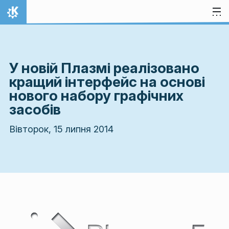
Перейти до вмісту
Домівка
У новій Плазмі реалізовано
кращий інтерфейс на основі
нового набору графічних
засобів
Вівторок, 15 липня 2014