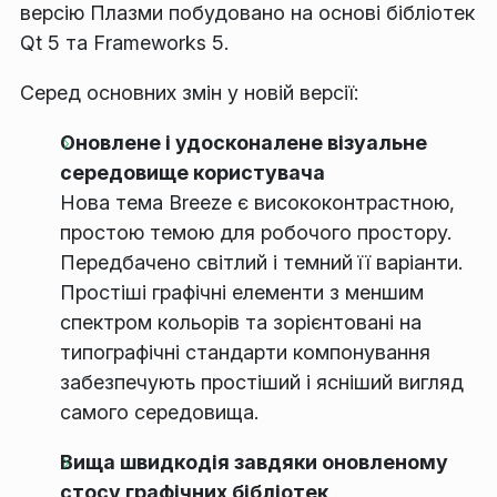
версію Плазми побудовано на основі бібліотек
Qt 5 та Frameworks 5.
Серед основних змін у новій версії:
Оновлене і удосконалене візуальне
середовище користувача
Нова тема Breeze є висококонтрастною,
простою темою для робочого простору.
Передбачено світлий і темний її варіанти.
Простіші графічні елементи з меншим
спектром кольорів та зорієнтовані на
типографічні стандарти компонування
забезпечують простіший і ясніший вигляд
самого середовища.
Вища швидкодія завдяки оновленому
стосу графічних бібліотек