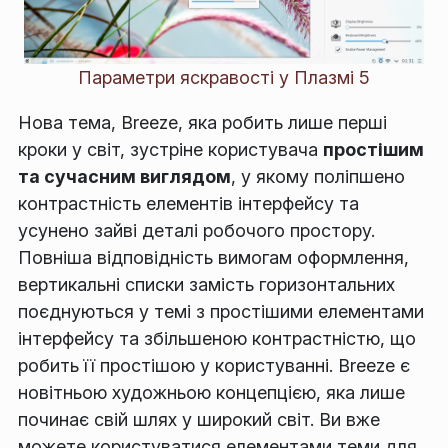
Параметри яскравості у Плазмі 5
Нова тема, Breeze, яка робить лише перші
кроки у світ, зустріне користувача
простішим
та сучасним виглядом
, у якому поліпшено
контрастність елементів інтерфейсу та
усунено зайві деталі робочого простору.
Повніша відповідність вимогам оформлення,
вертикальні списки замість горизонтальних
поєднуються у темі з простішими елементами
інтерфейсу та збільшеною контрастністю, що
робить її простішою у користуванні. Breeze є
новітньою художньою концепцією, яка лише
починає свій шлях у широкий світ. Ви вже
можете користуватися елементами теми для