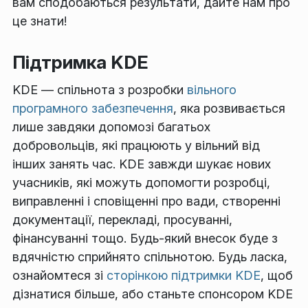
вам сподобаються результати, дайте нам про
це знати!
Підтримка KDE
KDE — спільнота з розробки
вільного
програмного забезпечення
, яка розвивається
лише завдяки допомозі багатьох
добровольців, які працюють у вільний від
інших занять час. KDE завжди шукає нових
учасників, які можуть допомогти розробці,
виправленні і сповіщенні про вади, створенні
документації, перекладі, просуванні,
фінансуванні тощо. Будь-який внесок буде з
вдячністю сприйнято спільнотою. Будь ласка,
ознайомтеся зі
сторінкою підтримки KDE
, щоб
дізнатися більше, або станьте спонсором KDE