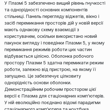
У Плазмі 5 забезпечено вищий рівень гнучкості
та однорідності основних компонентів
стільниці. Панель перегляду віджетів, вікно і
засіб перемикання просторів дій у новій версії
мають однакову схему взаємодії з
користувачем, оскільки використано новий
пакунок вигляду і поведінки Плазми 5, у якому
перемикання режимів роботи цих частин
відбувається цілісно. Оболонка робочого
простору Плазми 5 здатна перемикати режим
роботи, залежно від пристрою, на якому її
запущено. Це забезпечує цілковиту
однорідність основи оболонки.
Демонстраційним робочим простором цієї
версії є Плазма для стаціонарних комп'ютерів.
У ній еволюційно поєднано відомі парадигми
стаціонарного комп'ютера та ноутбука.