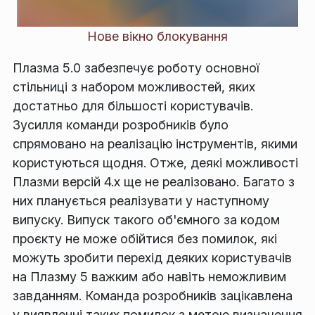
Нове вікно блокування
Плазма 5.0 забезпечує роботу основної
стільниці з набором можливостей, яких
достатньо для більшості користувачів.
Зусилля команди розробників було
спрямовано на реалізацію інструментів, якими
користуються щодня. Отже, деякі можливості
Плазми версій 4.x ще не реалізовано. Багато з
них планується реалізувати у наступному
випуску. Випуск такого об'ємного за кодом
проєкту не може обійтися без помилок, які
можуть зробити перехід деяких користувачів
на Плазму 5 важким або навіть неможливим
завданням. Команда розробників зацікавлена
у виявленні таких помилок з метою визначення