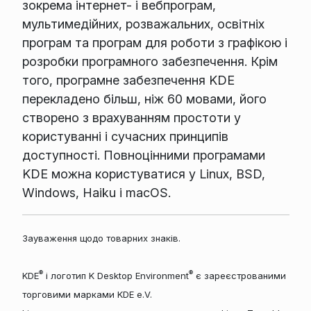
зокрема інтернет- і вебпрограм,
мультимедійних, розважальних, освітніх
програм та програм для роботи з графікою і
розробки програмного забезпечення. Крім
того, програмне забезпечення KDE
перекладено більш, ніж 60 мовами, його
створено з врахуванням простоти у
користуванні і сучасних принципів
доступності. Повноцінними програмами
KDE можна користуватися у Linux, BSD,
Windows, Haiku і macOS.
Зауваження щодо товарних знаків.
®
®
KDE
і логотип K Desktop Environment
є зареєстрованими
торговими марками KDE e.V.