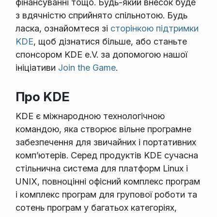
фінансуванні тощо. Будь-який внесок буде
з вдячністю сприйнято спільнотою. Будь
ласка, ознайомтеся зі
сторінкою підтримки
KDE
, щоб дізнатися більше, або станьте
спонсором KDE e.V. за допомогою нашої
ініціативи
Join the Game
.
Про KDE
KDE є міжнародною технологічною
командою, яка створює вільне програмне
забезпечення для звичайних і портативних
комп’ютерів. Серед продуктів KDE сучасна
стільнична система для платформ Linux і
UNIX, повноцінні офісний комплекс програм
і комплекс програм для групової роботи та
сотень програм у багатьох категоріях,