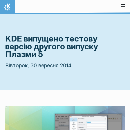
Перейти до вмісту
Домівка
KDE випущено тестову
версію другого випуску
Плазми 5
Вівторок, 30 вересня 2014