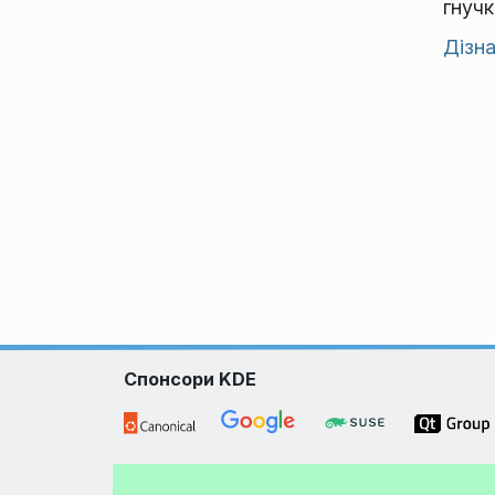
гнучк
Дізна
Спонсори KDE