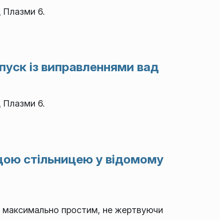
 Плазми 6.
пуск із виправленнями вад
 Плазми 6.
ащою стільницею у відомому
я максимально простим, не жертвуючи