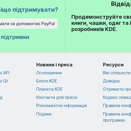
Відвід
іщо підтримувати?
Продемонструйте сво
книги, чашки, одяг та
мати за допомогою PayPal
розробників KDE.
ї підтримки
Новини і преса
Ресурси
з API
Оголошення
Вікі спільноти
з Qt
Блоги KDE
Довідка
Планета KDE
Отримати пр
од
Контакти для преси
Кодекс повед
Різноманітна інформація
Правила конф
Подяки
Правила конф
програмах