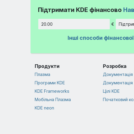
Підтримати KDE фінансово
Нав
€
Підтри
Сума
Інші способи фінансово
Продукти
Розробка
Плазма
Документація 
Програми KDE
Документація 
KDE Frameworks
Цілі KDE
Мобільна Плазма
Початковий к
KDE neon