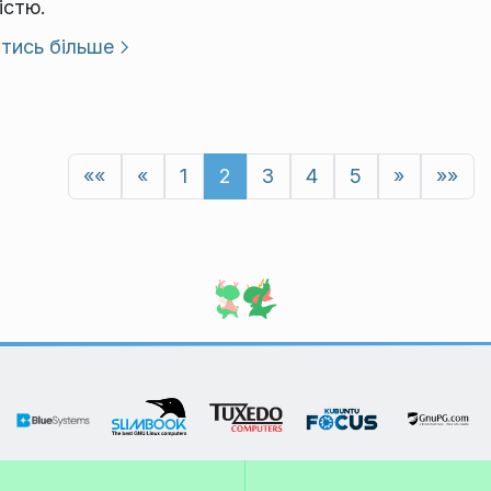
істю.
тись більше
««
«
1
2
3
4
5
»
»»