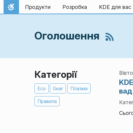
Перейти до вмісту
Продукти
Розробка
KDE для вас
Домівка
Оголошення
Категорії
Вівто
KDE
Eco
Gear
Плазма
вад
Правила
Катег
Сьог