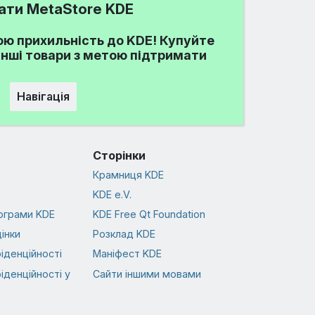
ати MetaStore KDE
ю прихильність до KDE! Купуйте
 інші товари з метою підтримати
Навігація
Сторінки
Крамниця KDE
KDE e.V.
ограми KDE
KDE Free Qt Foundation
інки
Розклад KDE
іденційності
Маніфест KDE
іденційності у
Сайти іншими мовами