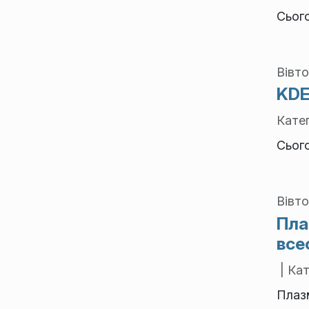
Сьог
Вівто
KDE
Катег
Сьог
Вівто
Пла
все
| Кат
Плаз