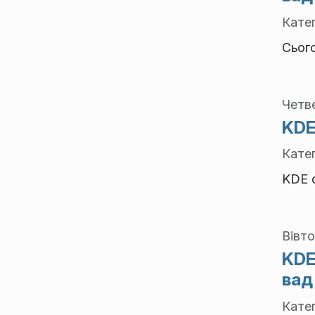
Катег
Сьог
Четве
KDE
Катег
KDE о
Вівто
KDE
вад
Катег