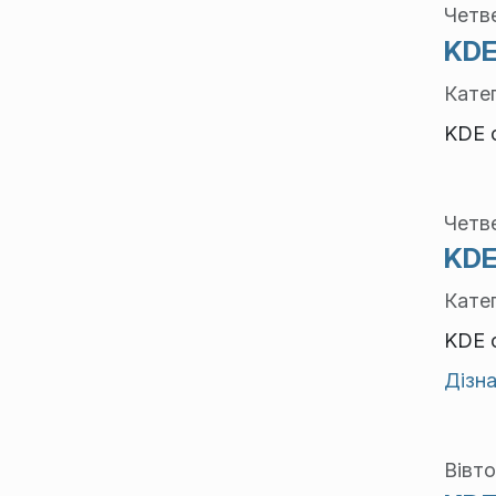
Четве
KDE
Катег
KDE о
Четве
KDE
Катег
KDE о
Дізна
Вівто