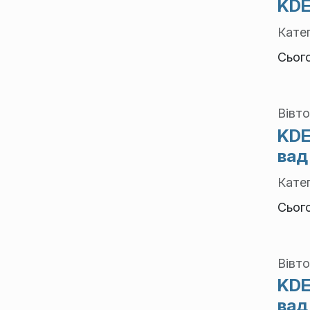
KDE
Катег
Сьог
Вівто
KDE
вад
Катег
Сьог
Вівто
KDE
вад