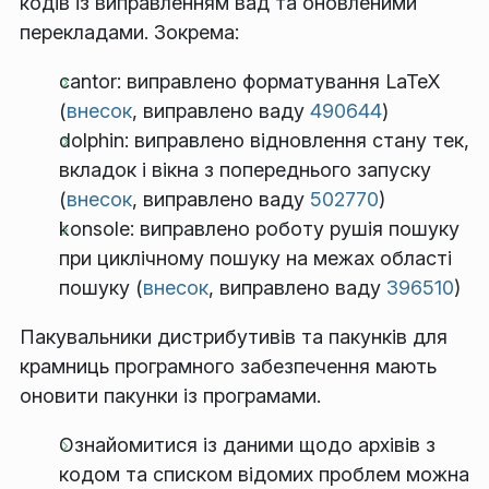
кодів із виправленням вад та оновленими
перекладами. Зокрема:
cantor: виправлено форматування LaTeX
(
внесок
, виправлено ваду
490644
)
dolphin: виправлено відновлення стану тек,
вкладок і вікна з попереднього запуску
(
внесок
, виправлено ваду
502770
)
konsole: виправлено роботу рушія пошуку
при циклічному пошуку на межах області
пошуку (
внесок
, виправлено ваду
396510
)
Пакувальники дистрибутивів та пакунків для
крамниць програмного забезпечення мають
оновити пакунки із програмами.
Ознайомитися із даними щодо архівів з
кодом та списком відомих проблем можна