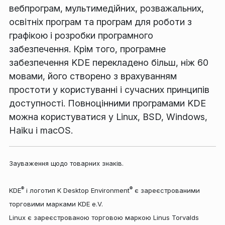
вебпрограм, мультимедійних, розважальних,
освітніх програм та програм для роботи з
графікою і розробки програмного
забезпечення. Крім того, програмне
забезпечення KDE перекладено більш, ніж 60
мовами, його створено з врахуванням
простоти у користуванні і сучасних принципів
доступності. Повноцінними програмами KDE
можна користуватися у Linux, BSD, Windows,
Haiku і macOS.
Зауваження щодо товарних знаків.
®
®
KDE
і логотип K Desktop Environment
є зареєстрованими
торговими марками KDE e.V.
Linux є зареєстрованою торговою маркою Linus Torvalds