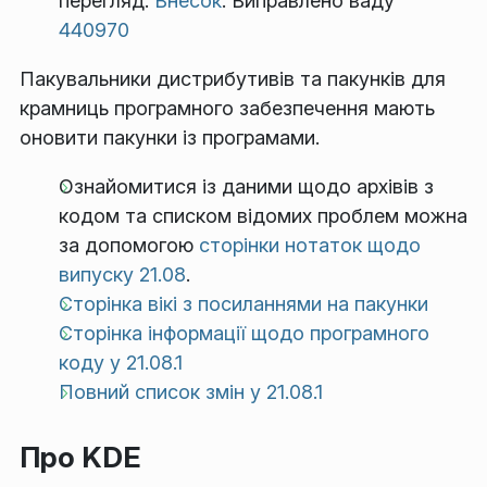
перегляд.
Внесок
. Виправлено ваду
440970
Пакувальники дистрибутивів та пакунків для
крамниць програмного забезпечення мають
оновити пакунки із програмами.
Ознайомитися із даними щодо архівів з
кодом та списком відомих проблем можна
за допомогою
сторінки нотаток щодо
випуску 21.08
.
Сторінка вікі з посиланнями на пакунки
Сторінка інформації щодо програмного
коду у 21.08.1
Повний список змін у 21.08.1
Про KDE