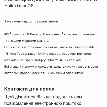
Haiku і macOS.
Зауваження щодо товарних знаків.
®
®
KDE
і логотип K Desktop Environment
є зареєстрованими
торговими марками KDE e.V.
Linux є зареєстрованою торговою маркою Linus Torvalds
(Лінуса Торвальдса). UNIX є зареєстрованою торговою
маркою The Open Group у США та інших країнах.
Всі згадані у цьому оголошенні щодо випуску торгові марки і
авторські права належать їх законним власникам.
Контакти для преси
Щоб дізнатися більше, надішліть нам
повідомлення електронною поштою: