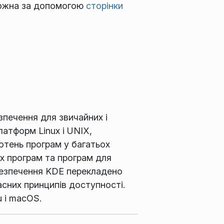
можна за допомогою
сторінки
печення для звичайних і
атформ Linux і UNIX,
сотень програм у багатьох
іх програм та програм для
абезпечення KDE перекладено
асних принципів доступності.
 і macOS.