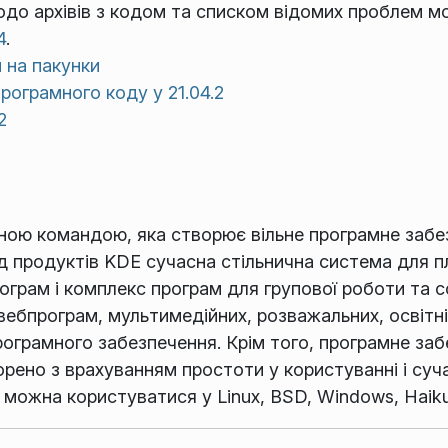
одо архівів з кодом та списком відомих проблем 
4
.
и на пакунки
рограмного коду у 21.04.2
2
ою командою, яка створює вільне програмне забез
д продуктів KDE сучасна стільнична система для пл
ограм і комплекс програм для групової роботи та 
і вебпрограм, мультимедійних, розважальних, освітн
програмного забезпечення. Крім того, програмне з
орено з врахуванням простоти у користуванні і суч
ожна користуватися у Linux, BSD, Windows, Haiku