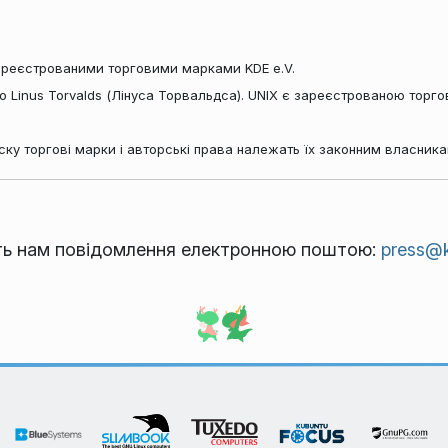
реєстрованими торговими марками KDE e.V.
 Linus Torvalds (Лінуса Торвальдса). UNIX є зареєстрованою тор
ску торгові марки і авторські права належать їх законним власника
іть нам повідомлення електронною поштою:
press@