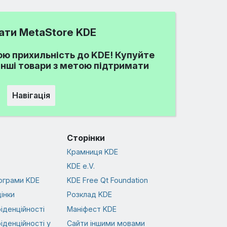
ати MetaStore KDE
ю прихильність до KDE! Купуйте
 інші товари з метою підтримати
Навігація
Сторінки
Крамниця KDE
KDE e.V.
ограми KDE
KDE Free Qt Foundation
інки
Розклад KDE
іденційності
Маніфест KDE
іденційності у
Сайти іншими мовами