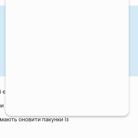
і є частиною KDE Gear.
ми перекладами.
мають оновити пакунки із