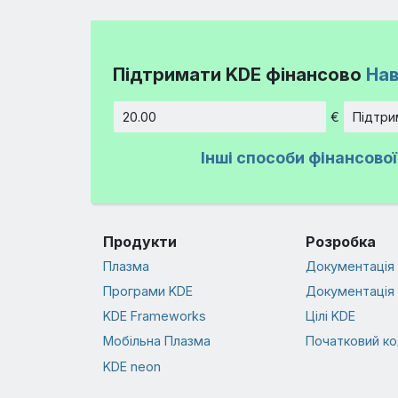
Підтримати KDE фінансово
Нав
€
Підтри
Сума
Інші способи фінансово
Продукти
Розробка
Плазма
Документація 
Програми KDE
Документація 
KDE Frameworks
Цілі KDE
Мобільна Плазма
Початковий к
KDE neon