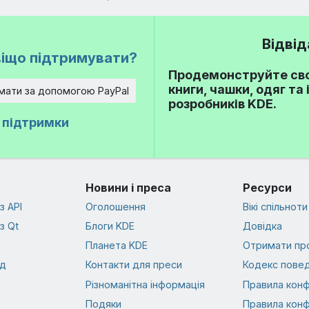
Відвід
іщо підтримувати?
Продемонструйте сво
книги, чашки, одяг та
мати за допомогою PayPal
розробників KDE.
ї підтримки
Новини і преса
Ресурси
з API
Оголошення
Вікі спільноти
з Qt
Блоги KDE
Довідка
Планета KDE
Отримати пр
од
Контакти для преси
Кодекс повед
Різноманітна інформація
Правила конф
Подяки
Правила конф