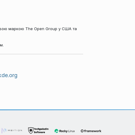
говою маркою The Open Group у США та
м.
kde.org