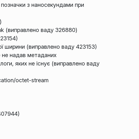
 позначки з наносекундами при
)
nk (виправлено ваду 326880)
23154)
ї ширини (виправлено ваду 423153)
e не надав метаданих
логи, яких не існує (виправлено ваду
ation/octet-stream
407944)