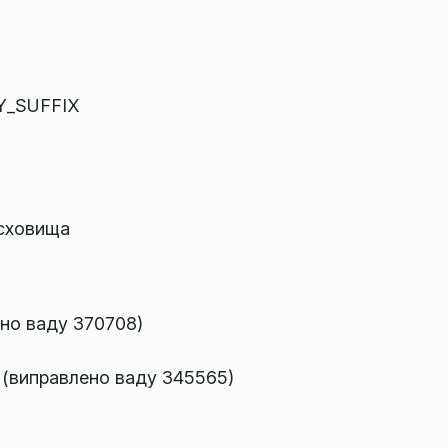
Y_SUFFIX
 сховища
ено ваду 370708)
 (виправлено ваду 345565)