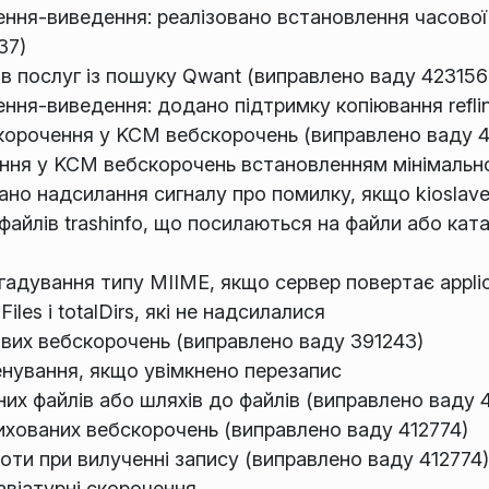
ння-виведення: реалізовано встановлення часової
37)
в послуг із пошуку Qwant (виправлено ваду 423156
ння-виведення: додано підтримку копіювання refli
корочення у KCM вебскорочень (виправлено ваду 4
ння у KCM вебскорочень встановленням мінімально
ано надсилання сигналу про помилку, якщо kioslav
файлів trashinfo, що посилаються на файли або ката
вгадування типу MIIME, якщо сервер повертає applic
iles і totalDirs, які не надсилалися
вих вебскорочень (виправлено ваду 391243)
енування, якщо увімкнено перезапис
них файлів або шляхів до файлів (виправлено ваду 
ихованих вебскорочень (виправлено ваду 412774)
оти при вилученні запису (виправлено ваду 412774)
авіатурні скорочення