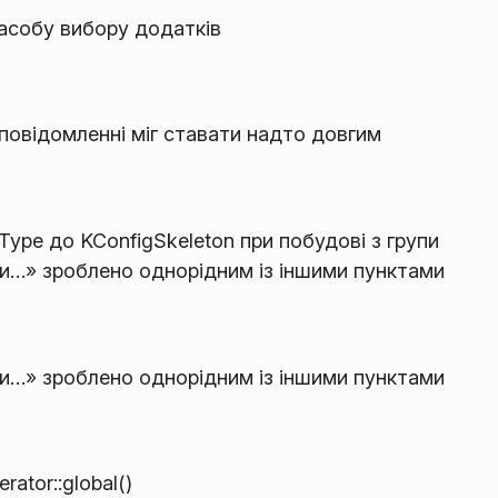
асобу вибору додатків
 повідомленні міг ставати надто довгим
Type до KConfigSkeleton при побудові з групи
и…» зроблено однорідним із іншими пунктами
и…» зроблено однорідним із іншими пунктами
tor::global()