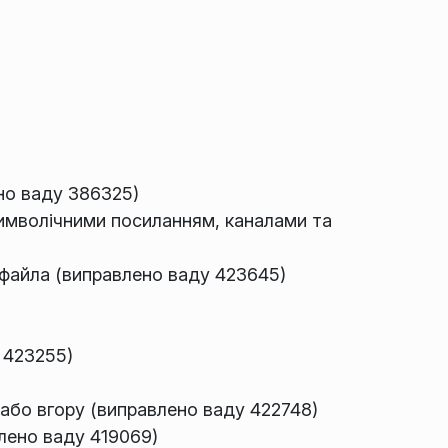
но ваду 386325)
 символічними посиланням, каналами та
і файла (виправлено ваду 423645)
 423255)
 або вгору (виправлено ваду 422748)
лено ваду 419069)