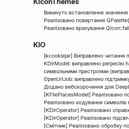
KIconThemes
Викинуто встановлення значення у
Реалізовано повертання QPalette(
Реалізовано врахування QIcon::fa
KIO
[kcookiejar] Виправлено читання
KDirModel: виправлено регресію h
символьними пристроями (виправ
OpenUrlJob: виправлено підтримку
Додано вебскорочення для DeepL
[KFilePlacesModel] Реалізовано по
Реалізовано кодування символів 
[KDirOperator] Реалізовано справж
[KDirOperator] Реалізовано підсв
[Смітник] Реалізовано обробку п