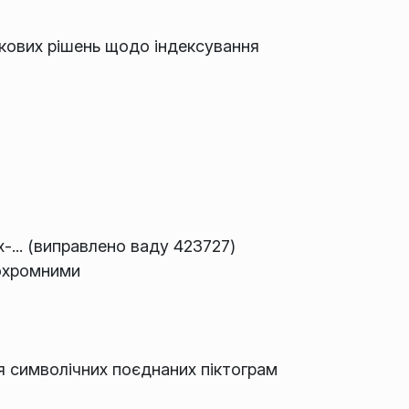
ткових рішень щодо індексування
x-... (виправлено ваду 423727)
охромними
ня символічних поєднаних піктограм