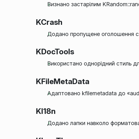
Визнано застарілим KRandom::ra
KCrash
Додано пропущене оголошення се
KDocTools
Використано однорідний стиль д
KFileMetaData
Адаптовано kfilemetadata до «aud
KI18n
Додано лапки навколо форматован