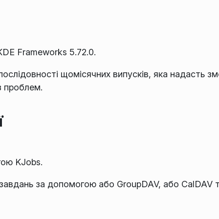
DE Frameworks 5.72.0.
послідовності щомісячних випусків, яка надасть з
з проблем.
ї
гою KJobs.
 завдань за допомогою або GroupDAV, або CalDAV т