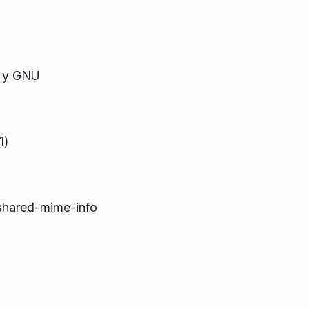
 у GNU
1)
shared-mime-info