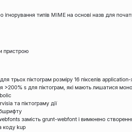
о ігнорування типів MIME на основі назв для поча
и пристрою
ля трьох піктограм розміру 16 пікселів application-
 >200% s для піктограм, які мають лишатися мон
bolic
isia та піктограму дії
бшрифту
ebfonts замість grunt-webfont і вимкнено створен
а коду kup