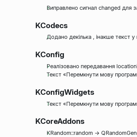
Виправлено сигнал changed для з
KCodecs
Додано декілька , інакше текст у
KConfig
Реалізовано передавання location
Текст «Перемкнути мову програм
KConfigWidgets
Текст «Перемкнути мову програм
KCoreAddons
KRandom::random -> QRandomGenera