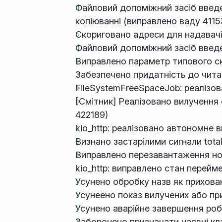
Файловий допоміжний засіб введе
копіюванні (виправлено ваду 4115
Скориговано адреси для надавачі
Файловий допоміжний засіб введе
Виправлено параметр типового с
Забезпечено придатність до чита
FileSystemFreeSpaceJob: реалізов
[Смітник] Реалізовано вилучення 
422189)
kio_http: реалізовано автономне 
Визнано застарілими сигнали totalF
Виправлено перезавантаження но
kio_http: виправлено стан перейм
Усунено обробку назв як прихова
Усунеено показ вилучених або пр
Усунено аварійне завершення роб
Заборонено призначати наявні кл