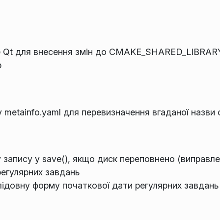
e Qt для внесення змін до CMAKE_SHARED_LIBRAR
b
у metainfo.yaml для перевизначення вгаданої назви
 запису у save(), якщо диск переповнено (виправл
регулярних завдань
ідовну форму початкової дати регулярних завдань