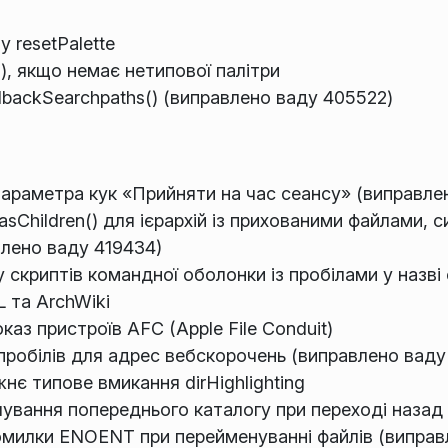
 resetPalette
), якщо немає нетипової палітри
llbackSearchpaths() (виправлено ваду 405522)
 параметра кук «Прийняти на час сеансу» (виправле
asChildren() для ієрархій із прихованими файлами,
лено ваду 419434)
 скриптів командної оболонки із пробілами у назв
 та ArchWiki
каз пристроїв AFC (Apple File Conduit)
пробілів для адрес вебскорочень (виправлено ваду
нє типове вмикання dirHighlighting
ічування попереднього каталогу при переході назад
омилки ENOENT при перейменуванні файлів (виправ