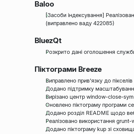
Baloo
[Засоби індексування] Реалізован
(виправлено ваду 422085)
BluezQt
Розкрито дані оголошення служб
Піктограми Breeze
Виправлено прив'язку до пікселів д
Додано підтримку масштабування
Вирізано центр window-close-sym
Оновлено піктограму програми cerv
Додано розділ README щодо ве
Реалізовано використання grunt-w
Додано піктограму kup зі сховищ