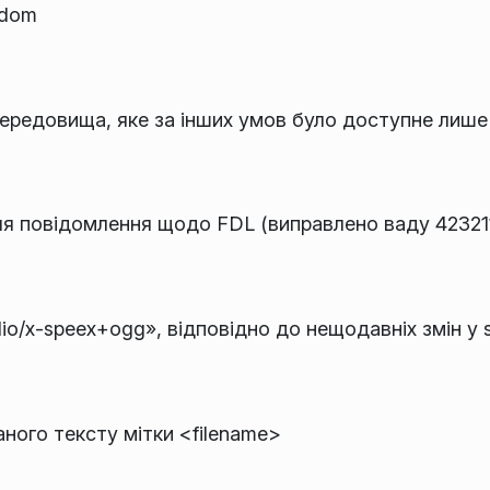
ndom
редовища, яке за інших умов було доступне лише
ля повідомлення щодо FDL (виправлено ваду 42321
io/x-speex+ogg», відповідно до нещодавніх змін у 
ого тексту мітки <filename>