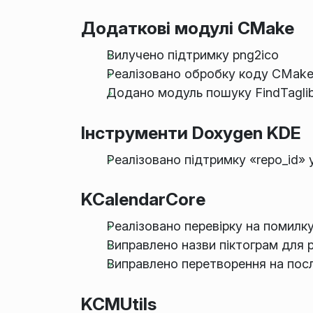
Додаткові модулі CMake
Вилучено підтримку png2ico
Реалізовано обробку коду CMak
Додано модуль пошуку FindTagli
Інструменти Doxygen KDE
Реалізовано підтримку «repo_id» 
KCalendarCore
Реалізовано перевірку на помилку
Виправлено назви піктограм для 
Виправлено перетворення на посл
KCMUtils