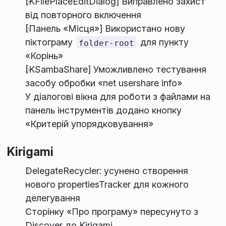
[KFilePlaceEditDialog] Виправлено захист
від повторного включення
[Панель «Місця»] Використано нову
піктограму
для пункту
folder-root
«Корінь»
[KSambaShare] Уможливлено тестування
засобу обробки «net usershare info»
У діалогові вікна для роботи з файлами на
панель інструментів додано кнопку
«Критерій упорядковування»
Kirigami
DelegateRecycler: усунено створення
нового propertiesTracker для кожного
делегування
Сторінку «Про програму» пересунуто з
Discover до Kirigami