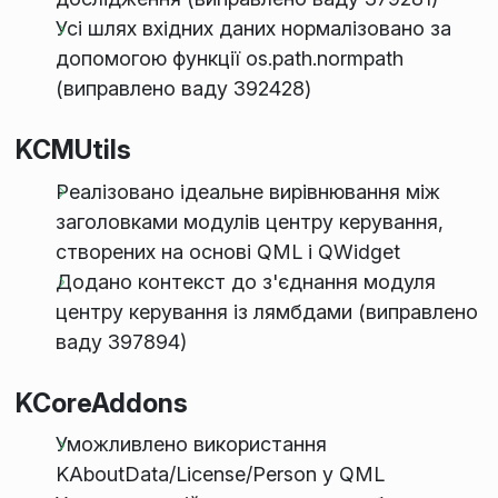
Усі шлях вхідних даних нормалізовано за
допомогою функції os.path.normpath
(виправлено ваду 392428)
KCMUtils
Реалізовано ідеальне вирівнювання між
заголовками модулів центру керування,
створених на основі QML і QWidget
Додано контекст до з'єднання модуля
центру керування із лямбдами (виправлено
ваду 397894)
KCoreAddons
Уможливлено використання
KAboutData/License/Person у QML