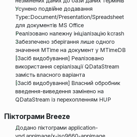
незмінених даних до бази даних термінів
Усунено подвійне додавання
Type::Document/Presentation/Spreadsheet
для документів MS Office
Реалізовано належну ініціалізацію kcrash
Забезпечено зберігання лише одного
значення MTime на документ у MTimeDB
[Засіб видобування] Реалізовано
використання серіалізації QDataStream
замість власного варіанта
[Засіб видобування] Власний обробник
введення-виведення замінено на
QDataStream із перехопленням HUP
Піктограми Breeze
Додано піктограми application-
vnd.appimage/x-iso9660-appimage