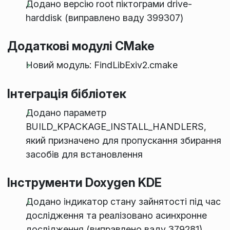
Додано версію root піктограми drive-
harddisk (виправлено ваду 399307)
Додаткові модулі CMake
Новий модуль: FindLibExiv2.cmake
Інтеграція бібліотек
Додано параметр
BUILD_KPACKAGE_INSTALL_HANDLERS,
який призначено для пропускання збирання
засобів для встановлення
Інструменти Doxygen KDE
Додано індикатор стану зайнятості під час
дослідження та реалізовано асинхронне
дослідження (виправлено ваду 379281)