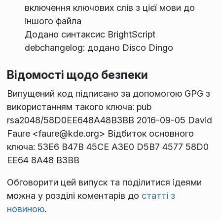
включення ключових слів з цієї мови до
іншого файла
Додано синтаксис BrightScript
debchangelog: додано Disco Dingo
Відомості щодо безпеки
Випущений код підписано за допомогою GPG з
використанням такого ключа: pub
rsa2048/58D0EE648A48B3BB 2016-09-05 David
Faure <faure@kde.org> Відбиток основного
ключа: 53E6 B47B 45CE A3E0 D5B7 4577 58D0
EE64 8A48 B3BB
Обговорити цей випуск та поділитися ідеями
можна у розділі коментарів до
статті з
новиною
.