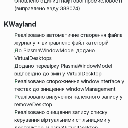
Оновлено одиниці нафтової промисловості
(виправлено ваду 388074)
KWayland
Реалізовано автоматичне створення файла
журналу + виправлено файл категорій
До PlasmaWindowModel додано
VirtualDesktops
Додано перевірку PlasmaWindowModel
відповідно до змін у VirtualDesktop
Реалізовано спорожнення windowInterface у
тестах до знищення windowManagement
Реалізовано вилучення належного запису у
removeDesktop
Реалізовано очищення запису списку
керування віртуальними стільницями у
деструкторі PlasmaVirtualDesktop