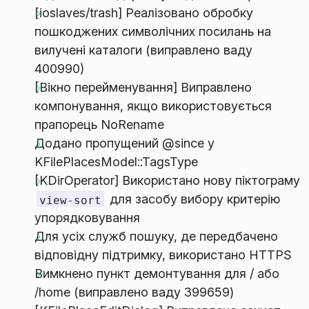
[ioslaves/trash] Реалізовано обробку
пошкоджених символічних посилань на
вилучені каталоги (виправлено ваду
400990)
[Вікно перейменування] Виправлено
компонування, якщо використовується
прапорець NoRename
Додано пропущений @since у
KFilePlacesModel::TagsType
[KDirOperator] Використано нову піктограму
для засобу вибору критерію
view-sort
упорядковування
Для усіх служб пошуку, де передбачено
відповідну підтримку, використано HTTPS
Вимкнено пункт демонтування для / або
/home (виправлено ваду 399659)