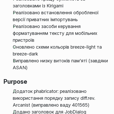
заголовками із Kirigami
Реалізовано встановлення обробленої
версії приватних імпортувань
Реалізовано засоби керування
форматуванням тексту для мобільних
пристроїв
Оновлено схеми кольорів breeze-light та
breeze-dark
Виправлено низку витоків пам'яті (завдяки
ASAN)
Purpose
Додаток phabricator: реалізовано
використання порядку запису diff.rev.
Arcanist (виправлено ваду 401565)
Додано заголовок для JobDialog