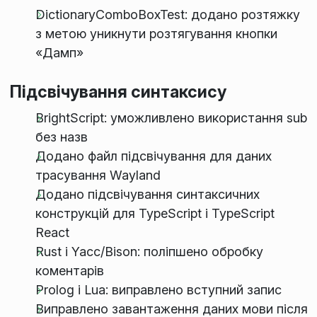
DictionaryComboBoxTest: додано розтяжку
з метою уникнути розтягування кнопки
«Дамп»
Підсвічування синтаксису
BrightScript: уможливлено використання sub
без назв
Додано файл підсвічування для даних
трасування Wayland
Додано підсвічування синтаксичних
конструкцій для TypeScript і TypeScript
React
Rust і Yacc/Bison: поліпшено обробку
коментарів
Prolog і Lua: виправлено вступний запис
Виправлено завантаження даних мови після