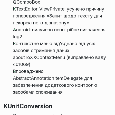
QComboBox
KTextEditor::ViewPrivate: усунено причину
попередження «Запит щодо тексту для
некоректного діапазону»
Android: вилучено непотрібне визначення
log2
Контекстне меню від'єднано від усіх
засобів отримання даних
aboutToXXContextMenu (виправлено ваду
401069)
Впроваджено
AbstractAnnotationItemDelegate для
забезпечення додаткового контролю
засобами споживання
KUnitConversion