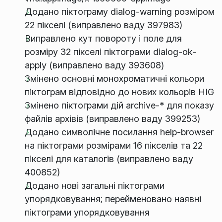
Додано піктограму dialog-warning розміром
22 пікселі (виправлено ваду 397983)
Виправлено кут повороту і поле для
розміру 32 пікселі піктограми dialog-ok-
apply (виправлено ваду 393608)
Змінено основні монохроматичні кольори
піктограм відповідно до нових кольорів HIG
Змінено піктограми дій archive-* для показу
файлів архівів (виправлено ваду 399253)
Додано символічне посилання help-browser
на піктограми розмірами 16 пікселів та 22
пікселі для каталогів (виправлено ваду
400852)
Додано нові загальні піктограми
упорядковування; перейменовано наявні
піктограми упорядковування