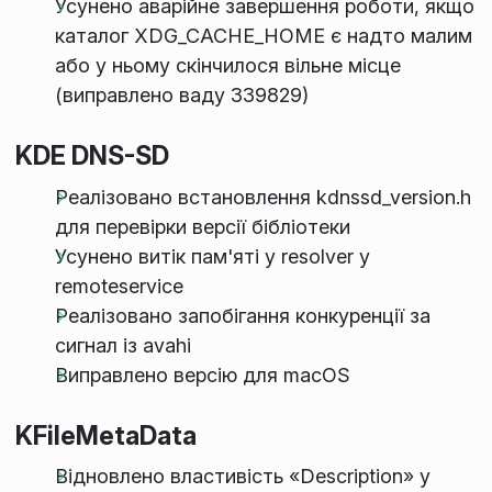
Усунено аварійне завершення роботи, якщо
каталог XDG_CACHE_HOME є надто малим
або у ньому скінчилося вільне місце
(виправлено ваду 339829)
KDE DNS-SD
Реалізовано встановлення kdnssd_version.h
для перевірки версії бібліотеки
Усунено витік пам'яті у resolver у
remoteservice
Реалізовано запобігання конкуренції за
сигнал із avahi
Виправлено версію для macOS
KFileMetaData
Відновлено властивість «Description» у