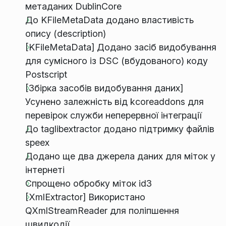
метаданих DublinCore
До KFileMetaData додано властивість
опису (description)
[KFileMetaData] Додано засіб видобування
для сумісного із DSC (вбудованого) коду
Postscript
[Збірка засобів видобування даних]
Усунено залежність від kcoreaddons для
перевірок служби неперервної інтеграції
До taglibextractor додано підтримку файлів
speex
Додано ще два джерела даних для міток у
інтернеті
Спрощено обробку міток id3
[XmlExtractor] Використано
QXmlStreamReader для поліпшення
швидкодії