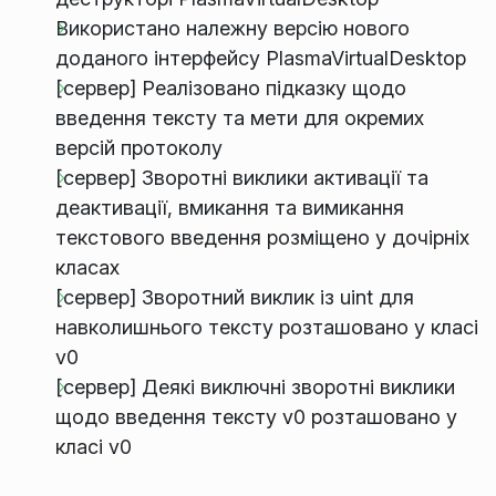
Використано належну версію нового
доданого інтерфейсу PlasmaVirtualDesktop
[сервер] Реалізовано підказку щодо
введення тексту та мети для окремих
версій протоколу
[сервер] Зворотні виклики активації та
деактивації, вмикання та вимикання
текстового введення розміщено у дочірніх
класах
[сервер] Зворотний виклик із uint для
навколишнього тексту розташовано у класі
v0
[сервер] Деякі виключні зворотні виклики
щодо введення тексту v0 розташовано у
класі v0