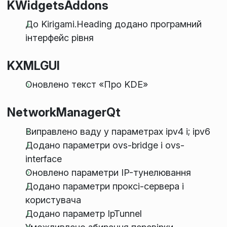
KWidgetsAddons
До Kirigami.Heading додано програмний
інтерфейс рівня
KXMLGUI
Оновлено текст «Про KDE»
NetworkManagerQt
Виправлено ваду у параметрах ipv4 і; ipv6
Додано параметри ovs-bridge і ovs-
interface
Оновлено параметри IP-тунелювання
Додано параметри проксі-сервера і
користувача
Додано параметр IpTunnel