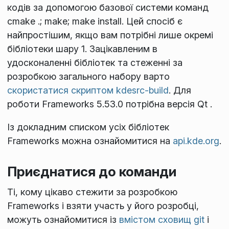
кодів за допомогою базової системи команд
cmake .; make; make install
. Цей спосіб є
найпростішим, якщо вам потрібні лише окремі
бібліотеки шару 1. Зацікавленим в
удосконаленні бібліотек та стеженні за
розробкою загального набору варто
скористатися скриптом kdesrc-build
. Для
роботи Frameworks 5.53.0 потрібна версія Qt
.
Із докладним списком усіх бібліотек
Frameworks можна ознайомитися на
api.kde.org
.
Приєднатися до команди
Ті, кому цікаво стежити за розробкою
Frameworks і взяти участь у його розробці,
можуть ознайомитися із
вмістом сховищ git
і