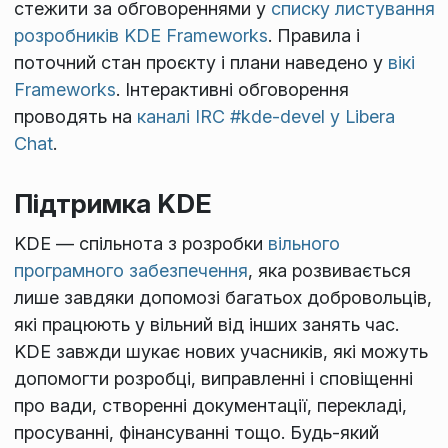
стежити за обговореннями у
списку листування
розробників KDE Frameworks
. Правила і
поточний стан проєкту і плани наведено у
вікі
Frameworks
. Інтерактивні обговорення
проводять на
каналі IRC #kde-devel у Libera
Chat
.
Підтримка KDE
KDE — спільнота з розробки
вільного
програмного забезпечення
, яка розвивається
лише завдяки допомозі багатьох добровольців,
які працюють у вільний від інших занять час.
KDE завжди шукає нових учасників, які можуть
допомогти розробці, виправленні і сповіщенні
про вади, створенні документації, перекладі,
просуванні, фінансуванні тощо. Будь-який