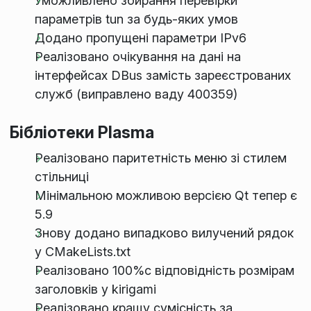
Уможливлено збирання перевірки
параметрів tun за будь-яких умов
Додано пропущені параметри IPv6
Реалізовано очікування на дані на
інтерфейсах DBus замість зареєстрованих
служб (виправлено ваду 400359)
Бібліотеки Plasma
Реалізовано паритетність меню зі стилем
стільниці
Мінімальною можливою версією Qt тепер є
5.9
Знову додано випадково вилучений рядок
у CMakeLists.txt
Реалізовано 100%c відповідність розмірам
заголовків у kirigami
Реалізовано кращу сумісність за