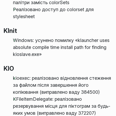
палітри замість colorSets
Реалізовано доступ до colorset для
stylesheet
KInit
Windows: усунено помилку «klauncher uses
absolute compile time install path for finding
kioslave.exe»
KIO
kioexec: реалізовано відновлення стеження
за файлом після завершення його
копіювання (виправлено ваду 384500)
KFileItemDelegate: реалізовано
резервування місця для піктограм за будь-
яких умов (виправлено ваду 372207)