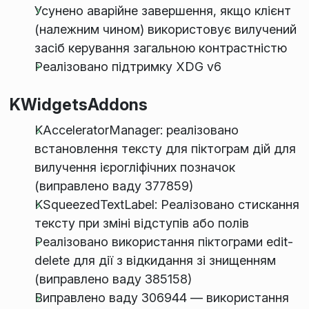
Усунено аварійне завершення, якщо клієнт
(належним чином) використовує вилучений
засіб керування загальною контрастністю
Реалізовано підтримку XDG v6
KWidgetsAddons
KAcceleratorManager: реалізовано
встановлення тексту для піктограм дій для
вилучення ієрогліфічних позначок
(виправлено ваду 377859)
KSqueezedTextLabel: Реалізовано стискання
тексту при зміні відступів або полів
Реалізовано використання піктограми edit-
delete для дії з відкидання зі знищенням
(виправлено ваду 385158)
Виправлено ваду 306944 — використання