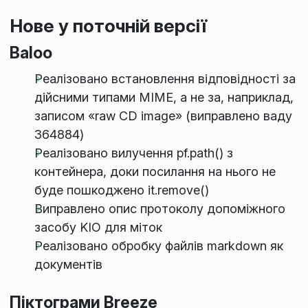
Нове у поточній версії
Baloo
Реалізовано встановлення відповідності за
дійсними типами MIME, а не за, наприклад,
записом «raw CD image» (виправлено ваду
364884)
Реалізовано вилучення pf.path() з
контейнера, доки посилання на нього не
буде пошкоджено it.remove()
Виправлено опис протоколу допоміжного
засобу KIO для міток
Реалізовано обробку файлів markdown як
документів
Піктограми Breeze