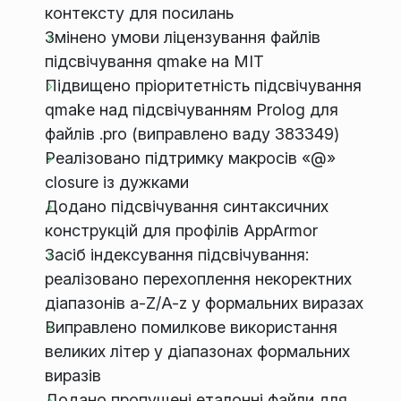
контексту для посилань
Змінено умови ліцензування файлів
підсвічування qmake на MIT
Підвищено пріоритетність підсвічування
qmake над підсвічуванням Prolog для
файлів .pro (виправлено ваду 383349)
Реалізовано підтримку макросів «@»
closure із дужками
Додано підсвічування синтаксичних
конструкцій для профілів AppArmor
Засіб індексування підсвічування:
реалізовано перехоплення некоректних
діапазонів a-Z/A-z у формальних виразах
Виправлено помилкове використання
великих літер у діапазонах формальних
виразів
Додано пропущені еталонні файли для