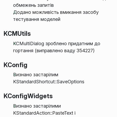
обмежень запитів
Додано можливість вмикання засобу
тестування моделей
KCMUtils
KCMultiDialog зроблено придатним до
гортання (виправлено ваду 354227)
KConfig
Визнано застарілим
KStandardShortcut::SaveOptions
KConfigWidgets
Визнано застарілими
KStandardAction::PasteText і