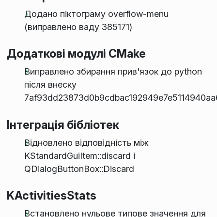
Додано піктограму overflow-menu
(виправлено ваду 385171)
Додаткові модулі CMake
Виправлено збирання прив'язок до python
після внеску
7af93dd23873d0b9cdbac192949e7e5114940aa
Інтеграція бібліотек
Відновлено відповідність між
KStandardGuiItem::discard і
QDialogButtonBox::Discard
KActivitiesStats
Встановлено нульове типове значення для