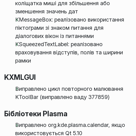
коліщатка миші для збільшення або
зменшення значень дат
KMessageBox: реалізовано використання
піктограми зі знаком питання для
діалогових вікон із питаннями
KSqueezedTextLabel: реалізовано
враховування відступів, полів та ширини
рамки
KXMLGUI
Виправлено цикл повторного малювання
KToolBar (виправлено ваду 377859)
Бібліотеки Plasma
Виправлено org.kde.plasma.calendar, якщо
використовується Qt 5.10