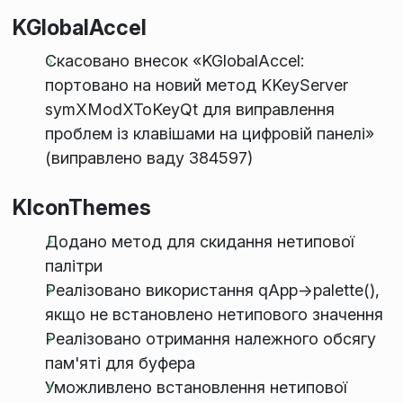
KGlobalAccel
Скасовано внесок «KGlobalAccel:
портовано на новий метод KKeyServer
symXModXToKeyQt для виправлення
проблем із клавішами на цифровій панелі»
(виправлено ваду 384597)
KIconThemes
Додано метод для скидання нетипової
палітри
Реалізовано використання qApp->palette(),
якщо не встановлено нетипового значення
Реалізовано отримання належного обсягу
пам'яті для буфера
Уможливлено встановлення нетипової