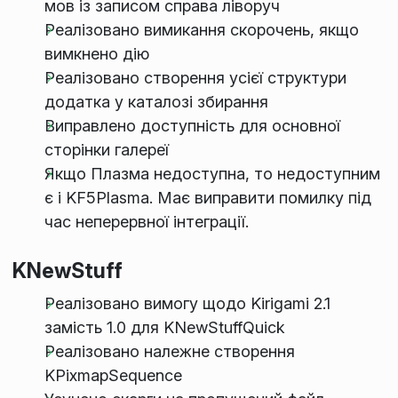
мов із записом справа ліворуч
Реалізовано вимикання скорочень, якщо
вимкнено дію
Реалізовано створення усієї структури
додатка у каталозі збирання
Виправлено доступність для основної
сторінки галереї
Якщо Плазма недоступна, то недоступним
є і KF5Plasma. Має виправити помилку під
час неперервної інтеграції.
KNewStuff
Реалізовано вимогу щодо Kirigami 2.1
замість 1.0 для KNewStuffQuick
Реалізовано належне створення
KPixmapSequence