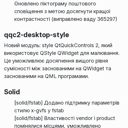
Оновлено піктограму поштового
сповіщення з метою досягнути кращої
контрастності (виправлено ваду 365297)
qqc2-desktop-style
Новий модуль: style QtQuickControls 2, який
використовує QStyle QWidget для малювання.
Це уможливлює досягнення вищого рівня
сумісності між заснованими на QWidget та
заснованими на QML програмами.
Solid
[solid/fstab] Додано підтримку параметрів
стилю x-gvfs у fstab
[solid/fstab] Властивості vendor і product
помінялися місцями, уможливлено