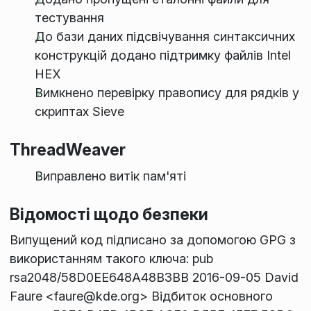
тестування
До бази даних підсвічування синтаксичних
конструкцій додано підтримку файлів Intel
HEX
Вимкнено перевірку правопису для рядків у
скриптах Sieve
ThreadWeaver
Виправлено витік пам'яті
Відомості щодо безпеки
Випущений код підписано за допомогою GPG з
використанням такого ключа: pub
rsa2048/58D0EE648A48B3BB 2016-09-05 David
Faure <faure@kde.org> Відбиток основного