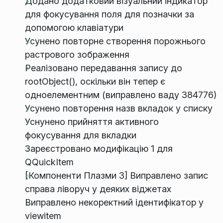
Додано додатковий візуальний індикатор
для фокусування поля для позначки за
допомогою клавіатури
Усунено повторне створення порожнього
растрового зображення
Реалізовано передавання запису до
rootObject(), оскільки він тепер є
одноелементним (виправлено ваду 384776)
Усунено повторення назв вкладок у списку
Уснунено прийняття активного
фокусування для вкладки
Зареєстровано модифікацію 1 для
QQuickItem
[Компоненти Плазми 3] Виправлено запис
справа ліворуч у деяких віджетах
Виправлено некоректний ідентифікатор у
viewitem