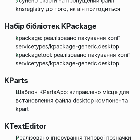
Усунено скарги на пропущений файл
knsregistry до того, як він пригодиться
Набір бібліотек KPackage
kpackage: реалізовано пакування копії
servicetypes/kpackage-generic.desktop
kpackagetool: реалізовано пакування копії
servicetypes/kpackage-generic.desktop
KParts
Шаблон KPartsApp: виправлено місце для
встановлення файла desktop компонента
kpart
KTextEditor
Реалізовано ігнорування типової позначки