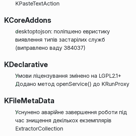
KPasteTextAction
KCoreAddons
desktoptojson: поліпшено евристику
виявлення типів застарілих служб
(виправлено ваду 384037)
KDeclarative
Умови ліцензування змінено на LGPL2.1+
Додано метод openService() до KRunProxy
KFileMetaData
Уснунено аварійне завершення роботи під
час знищення декількох екземплярів
ExtractorCollection