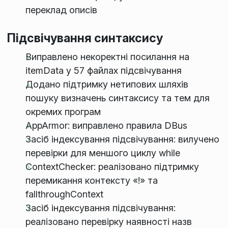
переклад описів
Підсвічування синтаксису
Виправлено некоректні посилання на
itemData у 57 файлах підсвічування
Додано підтримку нетипових шляхів
пошуку визначень синтаксису та тем для
окремих програм
AppArmor: виправлено правила DBus
Засіб індексування підсвічування: вилучено
перевірки для меншого циклу while
ContextChecker: реалізовано підтримку
перемикання контексту «!» та
fallthroughContext
Засіб індексування підсвічування:
реалізовано перевірку наявності назв