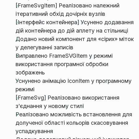
[FrameSvgItem] Реалізовано належний
ітеративний обхід дочірніх вузлів
[Інтерфейс контейнера] Усунено додавання
дій контейнера до дій аплету на стільниці
Додано новий компонент для «сірих» міток
у делегуванні записів
Виправлено FrameSVGItem у режимі
використання програмної обробки
зображень
Уснунено анімацію IconItem у програмному
режимі
[FrameSvg] Реалізовано використання
з'єднання у новому стилі
Реалізовано можливість встановлення для
долученої області кольорів скасовування
успадкування