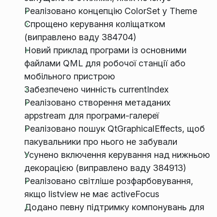
Реалізовано концепцію ColorSet у Theme
Спрощено керування коліщатком
(виправлено ваду 384704)
Новий приклад програми із основними
файлами QML для робочої станції або
мобільного пристрою
Забезпечено чинність currentIndex
Реалізовано створення метаданих
appstream для програми-галереї
Реалізовано пошук QtGraphicalEffects, щоб
пакувальники про нього не забували
Усунено включення керування над нижньою
декорацією (виправлено ваду 384913)
Реалізовано світліше розфарбовування,
якщо listview не має activeFocus
Додано певну підтримку компонувань для