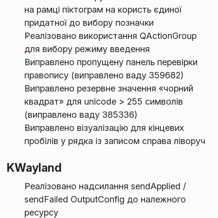
на рамці піктограм на користь єдиної
придатної до вибору позначки
Реалізовано використання QActionGroup
для вибору режиму введення
Виправлено пропущену панель перевірки
правопису (виправлено ваду 359682)
Виправлено резервне значення «чорний
квадрат» для unicode > 255 символів
(виправлено ваду 385336)
Виправлено візуалізацію для кінцевих
пробілів у рядка із записом справа ліворуч
KWayland
Реалізовано надсилання sendApplied /
sendFailed OutputConfig до належного
ресурсу