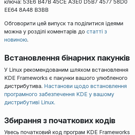
ключа: 53E6 B47B 45CE A3E0 D5B7 4577 58D0
EE64 8A48 B3BB
Обговорити цей випуск та поділитися ідеями
можна у розділі коментарів до
статті з
новиною
.
Встановлення бінарних пакунків
У Linux рекомендованим шляхом встановлення
KDE Frameworks є пакунки вашого улюбленого
дистрибутива.
Настанови щодо встановлення
програмного забезпечення KDE у вашому
дистрибутиві Linux.
Збирання з початкових кодів
Увесь початковий код програм KDE Frameworks