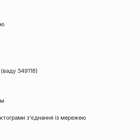
ою
(ваду 349118)
ам
піктограми з'єднання із мережею