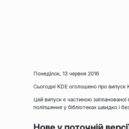
Понеділок, 13 червня 2016
Сьогодні KDE оголошено про випуск K
Цей випуск є частиною запланованої 
поліпшення у бібліотеках швидко і бе
Нове у поточній версі