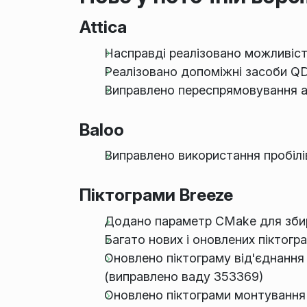
Attica
Насправді реалізовано можливіст
Реалізовано допоміжні засоби QDe
Виправлено переспрямовування а
Baloo
Виправлено використання пробілі
Піктограми Breeze
Додано параметр CMake для збира
Багато нових і оновлених піктогр
Оновлено піктограму від'єднання 
(виправлено ваду 353369)
Оновлено піктограми монтування