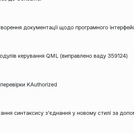
творення документації щодо програмного інтерфей
одулів керування QML (виправлено ваду 359124)
перевірки KAuthorized
ння синтаксису з'єднання у новому стилі за допом