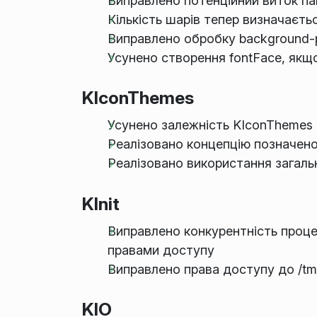
Виправлено потенційний виток пам
Кількість шарів тепер визначаєть
Виправлено обробку background-p
Усунено створення fontFace, якщ
KIconThemes
Усунено залежність KIconThemes 
Реалізовано концепцію позначено
Реалізовано використання загаль
KInit
Виправлено конкурентність процес
правами доступу
Виправлено права доступу до /tm
KIO