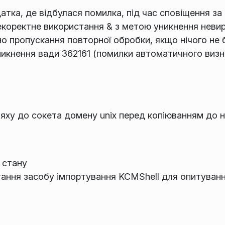
атка, де відбулася помилка, під час сповіщення з
екоректне використання & з метою уникнення невир
ано пропускання повторної обробки, якщо нічого не
уникнення вади 362161 (помилки автоматичного ви
ляху до сокета домену unix перед копіюванням до 
 стану
ання засобу імпортування KCMShell для опитуванн