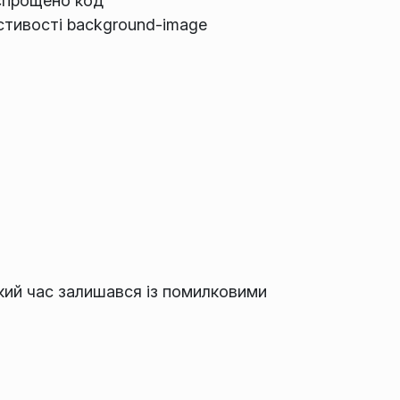
 спрощено код
астивості background-image
який час залишався із помилковими