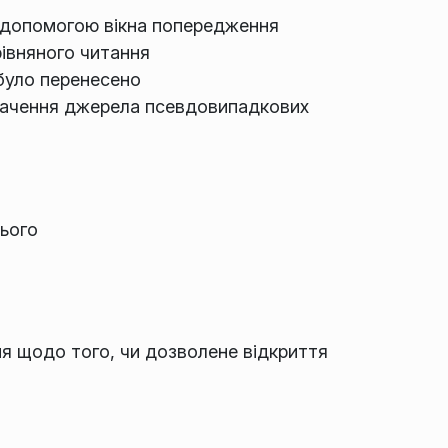
а допомогою вікна попередження
івняного читання
 було перенесено
значення джерела псевдовипадкових
нього
я щодо того, чи дозволене відкриття