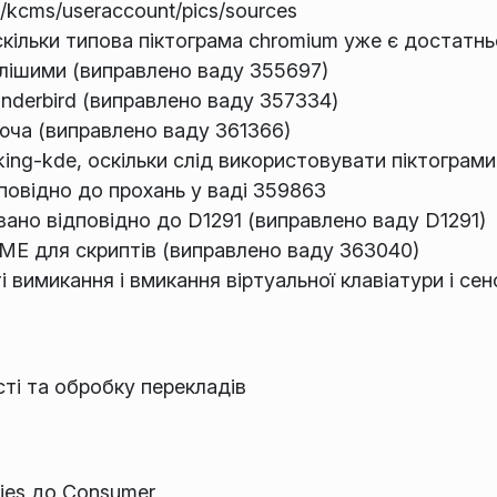
kcms/useraccount/pics/sources
скільки типова піктограма chromium уже є достатн
тлішими (виправлено ваду 355697)
nderbird (виправлено ваду 357334)
юча (виправлено ваду 361366)
ing-kde, оскільки слід використовувати піктограм
повідно до прохань у ваді 359863
ано відповідно до D1291 (виправлено ваду D1291)
IME для скриптів (виправлено ваду 363040)
вимикання і вмикання віртуальної клавіатури і сен
ті та обробку перекладів
ties до Consumer