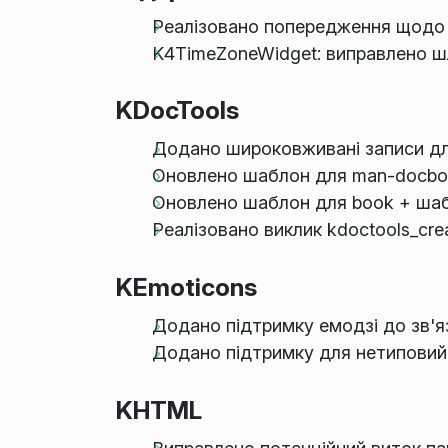
Реалізовано попередження щодо т
K4TimeZoneWidget: виправлено ш
KDocTools
Додано широковживані записи для 
Оновлено шаблон для man-docb
Оновлено шаблон для book + шабл
Реалізовано виклик kdoctools_cr
KEmoticons
Додано підтримку емодзі до зв'я
Додано підтримку для нетиповий 
KHTML