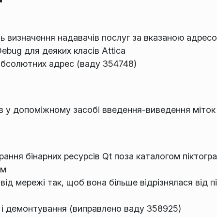
ь визначення надавачів послуг за вказаною адрес
bug для деяких класів Attica
бсолютних адрес (ваду 354748)
в у допоміжному засобі введення-виведення міток 
ння бінарних ресурсів Qt поза каталогом піктогр
ам
від мережі так, щоб вона більше відрізнялася від 
 і демонтування (виправлено ваду 358925)