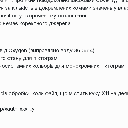
'яті, про який повідомлено засобами Coverity, та
ся за кількість відокремлених комами значень у вл
osition у скороченому оголошенні
о немає коректного джерела
від Oxygen (виправлено ваду 360664)
го стану для піктограм
носистемних кольорів для монохромних піктограм
ів обробки, коли файл, що містить куку X11 на де
p/xauth-xxx-_y