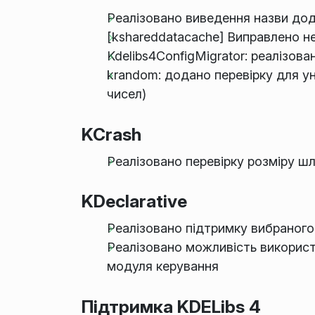
Реалізовано виведення назви дод
[kshareddatacache] Виправлено н
Kdelibs4ConfigMigrator: реалізов
krandom: додано перевірку для 
чисел)
KCrash
Реалізовано перевірку розміру ш
KDeclarative
Реалізовано підтримку вибраного
Реалізовано можливість використ
модуля керування
Підтримка KDELibs 4