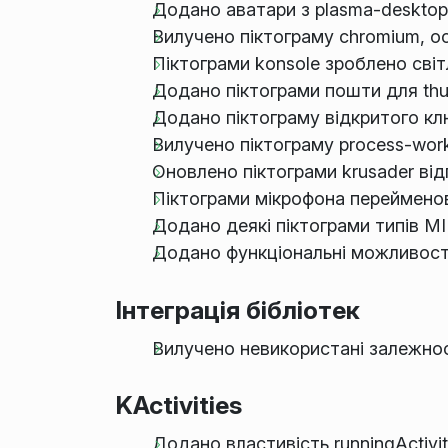
Додано аватари з plasma-desktop/
Вилучено піктограму chromium, о
Піктограми konsole зроблено сві
Додано піктограми пошти для thu
Додано піктограму відкритого кл
Вилучено піктограму process-work
Оновлено піктограми krusader від
Піктограми мікрофона перейменов
Додано деякі піктограми типів M
Додано функціональні можливості 
Інтеграція бібліотек
Вилучено невикористані залежнос
KActivities
Додано властивість runningActivi