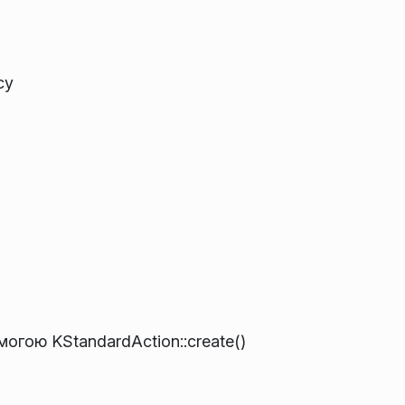
су
огою KStandardAction::create()