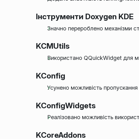
Інструменти Doxygen KDE
Значно перероблено механізми с
KCMUtils
Використано QQuickWidget для м
KConfig
Усунено можливість пропускання 
KConfigWidgets
Реалізовано можливість використа
KCoreAddons