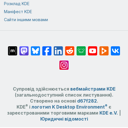
Розклад KDE
Маніфест KDE
Сайти іншими мовами
Супровід здійснюється
вебмайстрами KDE
(загальнодоступний список листування).
Створено на основі
d67f282
.
®
®
KDE
і
логотип K Desktop Environment
є
зареєстрованими торговими марками
KDE e.V.
|
Юридичні відомості