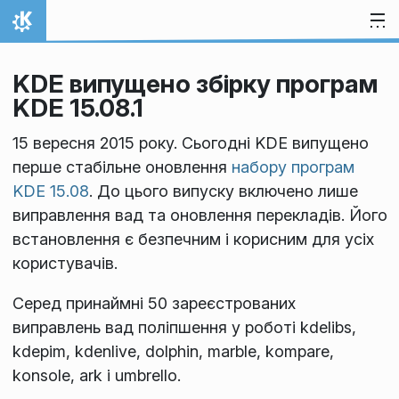
Перейти до вмісту
Домівка
KDE випущено збірку програм
KDE 15.08.1
15 вересня 2015 року. Сьогодні KDE випущено
перше стабільне оновлення
набору програм
KDE 15.08
. До цього випуску включено лише
виправлення вад та оновлення перекладів. Його
встановлення є безпечним і корисним для усіх
користувачів.
Серед принаймні 50 зареєстрованих
виправлень вад поліпшення у роботі kdelibs,
kdepim, kdenlive, dolphin, marble, kompare,
konsole, ark і umbrello.