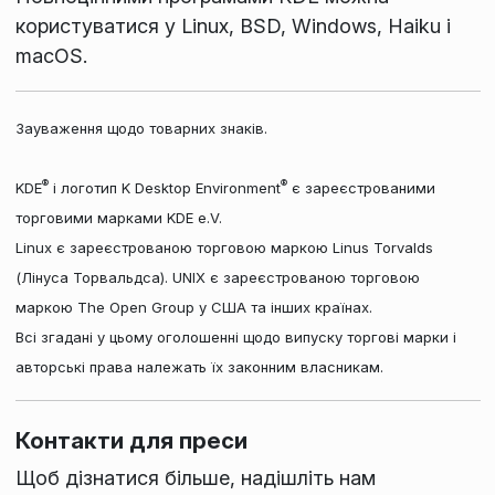
користуватися у Linux, BSD, Windows, Haiku і
macOS.
Зауваження щодо товарних знаків.
®
®
KDE
і логотип K Desktop Environment
є зареєстрованими
торговими марками KDE e.V.
Linux є зареєстрованою торговою маркою Linus Torvalds
(Лінуса Торвальдса). UNIX є зареєстрованою торговою
маркою The Open Group у США та інших країнах.
Всі згадані у цьому оголошенні щодо випуску торгові марки і
авторські права належать їх законним власникам.
Контакти для преси
Щоб дізнатися більше, надішліть нам