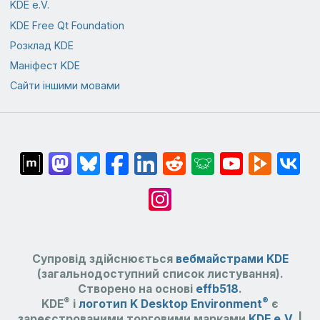
KDE e.V.
KDE Free Qt Foundation
Розклад KDE
Маніфест KDE
Сайти іншими мовами
Супровід здійснюється
вебмайстрами KDE
(загальнодоступний список листування).
Створено на основі
effb518
.
®
®
KDE
і
логотип K Desktop Environment
є
зареєстрованими торговими марками
KDE e.V.
|