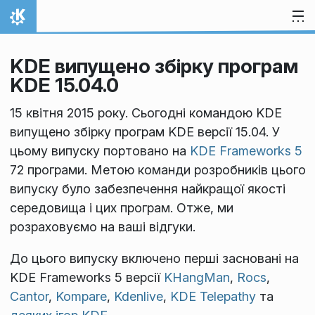
Перейти до вмісту
Домівка
KDE випущено збірку програм
KDE 15.04.0
15 квітня 2015 року. Сьогодні командою KDE
випущено збірку програм KDE версії 15.04. У
цьому випуску портовано на
KDE Frameworks 5
72 програми. Метою команди розробників цього
випуску було забезпечення найкращої якості
середовища і цих програм. Отже, ми
розраховуємо на ваші відгуки.
До цього випуску включено перші засновані на
KDE Frameworks 5 версії
KHangMan
,
Rocs
,
Cantor
,
Kompare
,
Kdenlive
,
KDE Telepathy
та