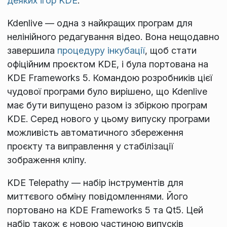
деяких ігор KDE
.
Kdenlive — одна з найкращих програм для
нелінійного редагування відео. Вона нещодавно
завершила
процедуру інкубації
, щоб стати
офіційним проєктом KDE, і була портована на
KDE Frameworks 5. Командою розробників цієї
чудової програми було вирішено, що Kdenlive
має бути випущено разом із збіркою програм
KDE. Серед нового у цьому випуску програми
можливість автоматичного збереження
проєкту та виправлення у стабілізації
зображення кліпу.
KDE Telepathy — набір інструментів для
миттєвого обміну повідомленнями. Його
портовано на KDE Frameworks 5 та Qt5. Цей
набір також є новою частиною випусків