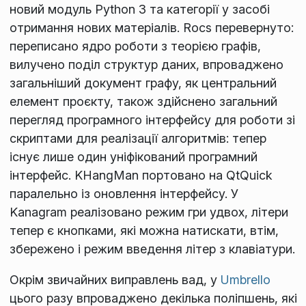
новий модуль Python 3 та категорії у засобі
отримання нових матеріалів. Rocs перевернуто:
переписано ядро роботи з теорією графів,
вилучено поділ структур даних, впроваджено
загальніший документ графу, як центральний
елемент проєкту, також здійснено загальний
перегляд програмного інтерфейсу для роботи зі
скриптами для реалізації алгоритмів: тепер
існує лише один уніфікований програмний
інтерфейс. KHangMan портовано на QtQuick
паралельно із оновлення інтерфейсу. У
Kanagram реалізовано режим гри удвох, літери
тепер є кнопками, які можна натискати, втім,
збережено і режим введення літер з клавіатури.
Окрім звичайних виправлень вад, у
Umbrello
цього разу впроваджено декілька поліпшень, які