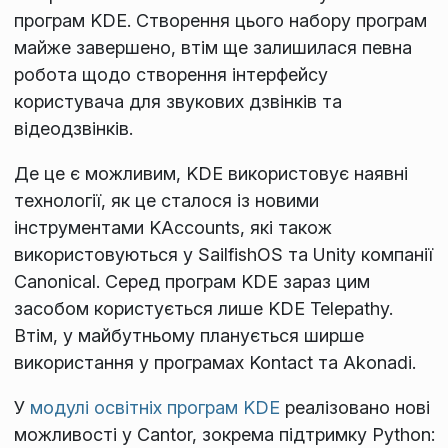
програм KDE. Створення цього набору програм
майже завершено, втім ще залишилася певна
робота щодо створення інтерфейсу
користувача для звукових дзвінків та
відеодзвінків.
Де це є можливим, KDE використовує наявні
технології, як це сталося із новими
інструментами KAccounts, які також
використовуються у SailfishOS та Unity компанії
Canonical. Серед програм KDE зараз цим
засобом користується лише KDE Telepathy.
Втім, у майбутньому планується ширше
використання у програмах Kontact та Akonadi.
У
модулі освітніх програм KDE
реалізовано нові
можливості у Cantor, зокрема підтримку Python: