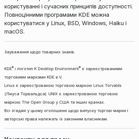
користуванні і сучасних принципів доступності.
Повноцінними програмами KDE можна
користуватися у Linux, BSD, Windows, Haiku і
macOS.
Зауваження щодо товарних знаків.
®
®
KDE
і логотип K Desktop Environment
є зареєстрованими
торговими марками KDE e.V.
Linux є зареєстрованою торговою маркою Linus Torvalds
(Лінуса Торвальдса). UNIX є зареєстрованою торговою
маркою The Open Group у США та інших країнах.
Всі згадані у цьому оголошенні щодо випуску торгові марки і
авторські права належать їх законним власникам.