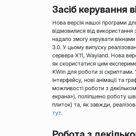
Засіб керування 
Нова версія нашої програми дл
відмовилися від використання 
надало змогу керувати вікнами
3.0. У цьому випуску реалізов
сервера X11, Wayland. Нова ве
як скористатися цим експерим
KWin для роботи зі скриптами.
інтерфейсу, нові анімації та г
можливості роботи з декільком
екрана»), поліпшено роботу шв
плиток) та, як завжди, реаліз
тут
.
Робота з декільк