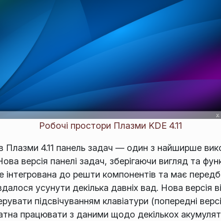
Робочі простори Плазми KDE 4.11
рів Плазми 4.11 панель задач — один з найширше ви
 Нова версія панелі задач, зберігаючи вигляд та фу
ще інтегрована до решти компонентів та має передб
алося усунути декілька давніх вад. Нова версія 
рувати підсвічуванням клавіатури (попередні верс
датна працювати з даними щодо декількох акумулят