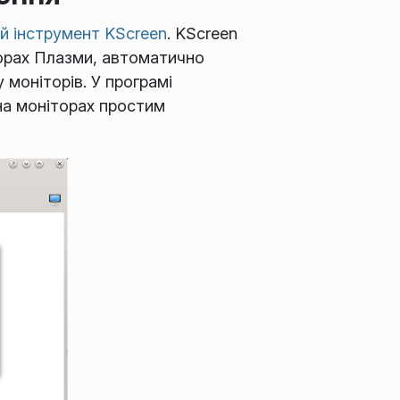
й інструмент KScreen
. KScreen
торах Плазми, автоматично
моніторів. У програмі
на моніторах простим