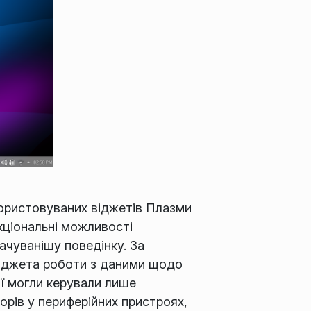
користовуваних віджетів Плазми
нкціональні можливості
ачуванішу поведінку. За
віджета роботи з даними щодо
ії могли керували лише
орів у периферійних пристроях,