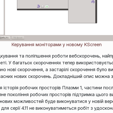
Керування моніторами у новому KScreen
дкування та поліпшення роботи вебскорочень, най
рнеті. У багатьох скороченнях тепер використовуєт
ано нові скорочення, а застарілі скорочення було 
асних нових скорочень. Докладніший опис можна 
 історія робочих просторів Плазми 1, частини посл
не покоління робочих просторів підтримка цього 
 нових можливостей буде виконуватися у новій верс
ї для серії 4.11 не виконуватиметься робіт з удоско