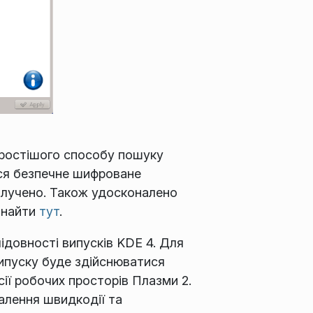
простішого способу пошуку
ься безпечне шифроване
вилучено. Також удосконалено
знайти
тут
.
ідовності випусків KDE 4. Для
випуску буде здійснюватися
ії робочих просторів Плазми 2.
налення швидкодії та