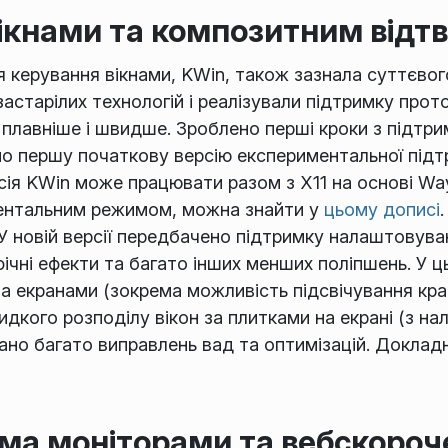
вікнами та композитним від
я керування вікнами, KWin, також зазнала суттєво
застарілих технологій і реалізували підтримку про
 плавніше і швидше. Зроблено перші кроки з підтри
ано першу початкову версію експериментальної підт
рсія KWin може працювати разом з X11 на основі Wa
ентальним режимом, можна знайти у
цьому дописі
 У новій версії передбачено підтримку налаштовув
рафічні ефекти та багато інших менших поліпшень. У
а екранами (зокрема можливість підсвічування кра
идкого розподілу вікон за плитками на екрані (з 
овано багато виправлень вад та оптимізацій. Докла
ома моніторами та вебскоро