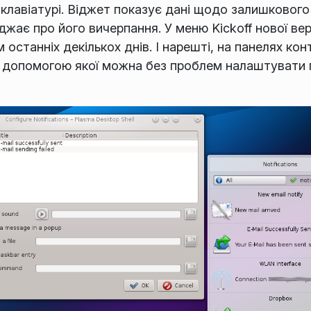
 клавіатурі. Віджет показує дані щодо залишковог
джає про його вичерпання. У меню Kickoff нової ве
 останніх декількох днів. І нарешті, на панелях ко
а допомогою якої можна без проблем налаштувати 