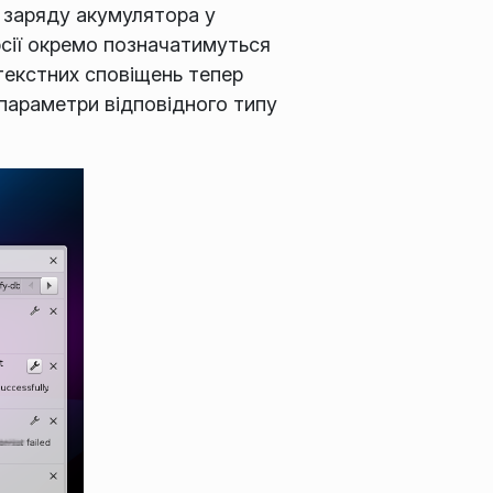
о заряду акумулятора у
рсії окремо позначатимуться
нтекстних сповіщень тепер
параметри відповідного типу