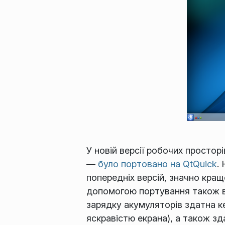
У новій версії робочих просто
—
було портовано на QtQuick
.
попередніх версій, значно кра
допомогою портування також вд
зарядку акумуляторів здатна ке
яскравістю екрана), а також з