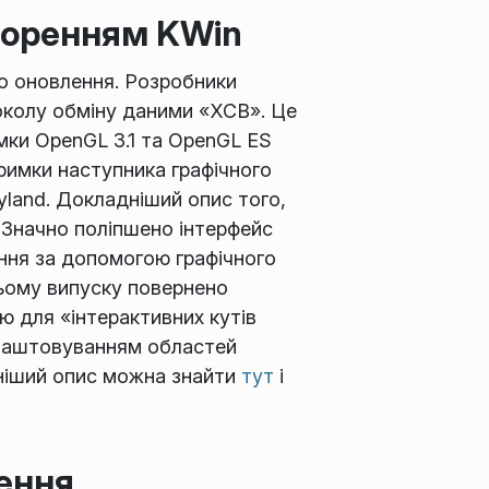
творенням KWin
го оновлення. Розробники
токолу обміну даними «XCB». Це
мки OpenGL 3.1 та OpenGL ES
римки наступника графічного
yland. Докладніший опис того,
. Значно поліпшено інтерфейс
ання за допомогою графічного
 цьому випуску повернено
ю для «інтерактивних кутів
налаштовуванням областей
дніший опис можна знайти
тут
і
чення