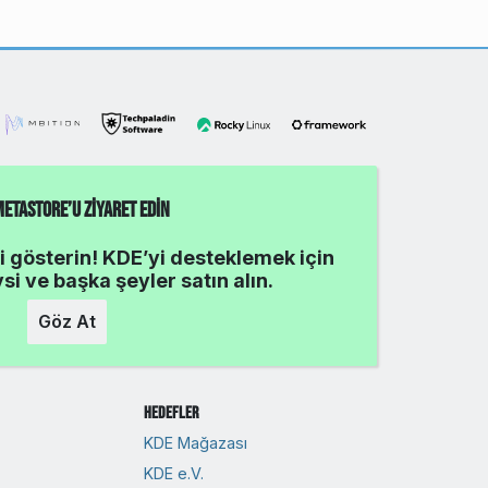
MetaStore’u Ziyaret Edin
i gösterin! KDE’yi desteklemek için
ysi ve başka şeyler satın alın.
Göz At
Hedefler
KDE Mağazası
KDE e.V.