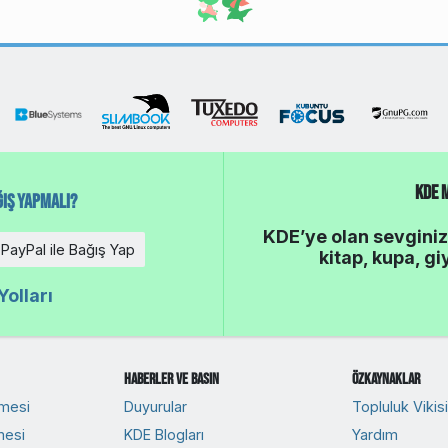
KDE 
ış Yapmalı?
KDE’ye olan sevginiz
PayPal ile Bağış Yap
kitap, kupa, gi
olları
Haberler ve Basın
Özkaynaklar
rmesi
Duyurular
Topluluk Vikisi
mesi
KDE Blogları
Yardım