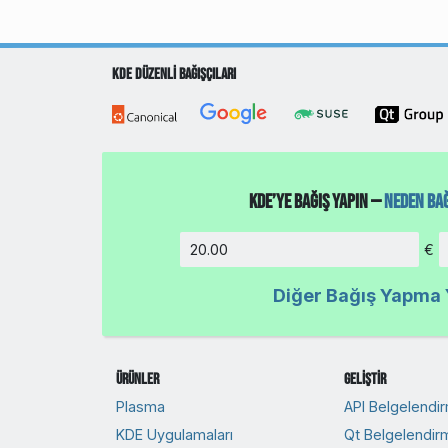
KDE Düzenli Bağışçıları
KDE’ye Bağış Yapın —
Neden Bağ
€
Tutar
Diğer Bağış Yapma Y
Ürünler
Geliştir
Plasma
API Belgelendi
KDE Uygulamaları
Qt Belgelendir