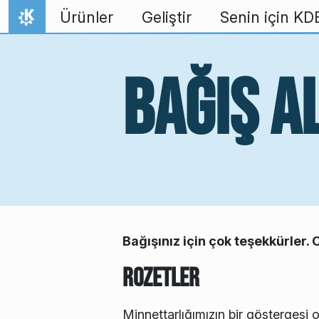
İçeriğe atla
Ürünler
Geliştir
Senin için KD
Ana Sayfa
Bağış a
Bağışınız için çok teşekkürler.
Rozetler
Minnettarlığımızın bir göstergesi o