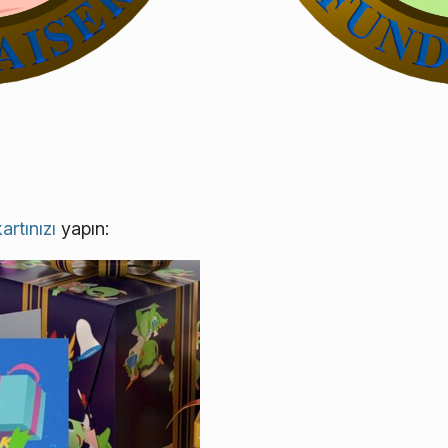
rtınızı
yapın: