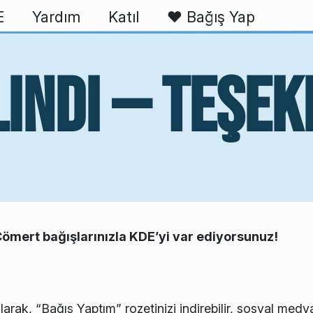
E
Yardım
Katıl
❤️ Bağış Yap
lındı — Teşe
 Cömert bağışlarınızla KDE’yi var ediyorsunuz!
larak, “Bağış Yaptım” rozetinizi indirebilir, sosyal medy