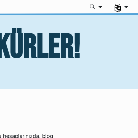
Dili seç
kkürler!
a hesaplarınızda, blog