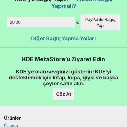
Yapmalı?
PayPal ile Bağış
€
Tutar
Yap
Diğer Bağış Yapma Yolları
KDE MetaStore’u Ziyaret Edin
KDE’ye olan sevginizi gösterin! KDE’yi
desteklemek için kitap, kupa, giysi ve başka
şeyler satın alın.
Göz At
Ürünler
Plasma