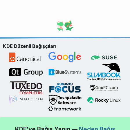
KDE Düzenli Bağışçıları
KDE’ye Bağış Yapın —
Neden Bağış