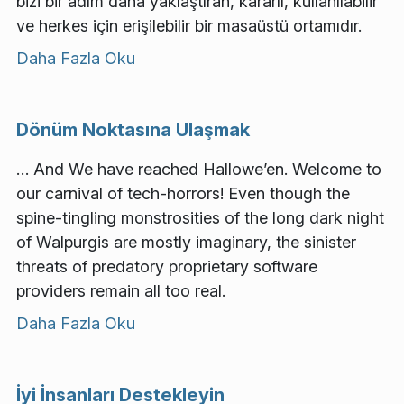
bizi bir adım daha yaklaştıran, kararlı, kullanılabilir
ve herkes için erişilebilir bir masaüstü ortamıdır.
Daha Fazla Oku
Dönüm Noktasına Ulaşmak
… And We have reached Hallowe’en. Welcome to
our carnival of tech-horrors! Even though the
spine-tingling monstrosities of the long dark night
of Walpurgis are mostly imaginary, the sinister
threats of predatory proprietary software
providers remain all too real.
Daha Fazla Oku
İyi İnsanları Destekleyin