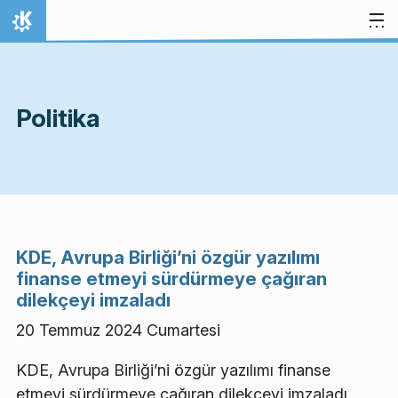
İçeriğe atla
Ana Sayfa
Politika
KDE, Avrupa Birliği’ni özgür yazılımı
finanse etmeyi sürdürmeye çağıran
dilekçeyi imzaladı
20 Temmuz 2024 Cumartesi
KDE, Avrupa Birliği’ni özgür yazılımı finanse
etmeyi sürdürmeye çağıran dilekçeyi imzaladı