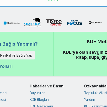
KDE Meta
 Bağış Yapmalı?
KDE’ye olan sevginiz
PayPal ile Bağış Yap
kitap, kupa, gi
olları
Haberler ve Basın
Özkaynakla
rmesi
Duyurular
Topluluk Vikisi
mesi
KDE Blogları
Yardım
KDE Gezegeni
KDE Yazılımlar