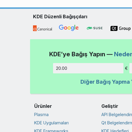
KDE Düzenli Bağışçıları
KDE’ye Bağış Yapın —
Neden
€
Tutar
Diğer Bağış Yapma Y
Ürünler
Geliştir
Plasma
API Belgelendi
KDE Uygulamaları
Qt Belgelendir
KDE Frameworks
KDE Hedefleri