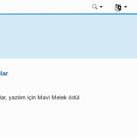
Dili seç
lar
r, yazılım için Mavi Melek ödül