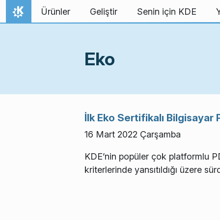
İçeriğe atla
Ürünler
Geliştir
Senin için KDE
Ana Sayfa
Eko
İlk Eko Sertifikalı Bilgisay
16 Mart 2022 Çarşamba
KDE’nin popüler çok platformlu P
kriterlerinde yansıtıldığı üzere sürd