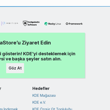
Store’u Ziyaret Edin
i gösterin! KDE’yi desteklemek için
ysi ve başka şeyler satın alın.
Göz At
r
Hedefler
KDE Mağazası
KDE e.V.
ını İndirmek
KDE Özgür Qt Topluluğu