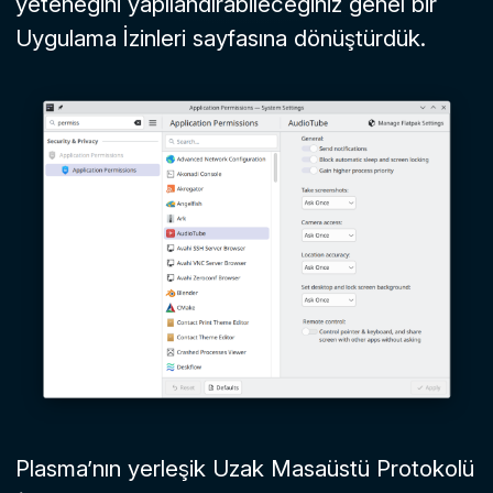
yeteneğini yapılandırabileceğiniz genel bir
Uygulama İzinleri
sayfasına dönüştürdük.
Plasma’nın yerleşik Uzak Masaüstü Protokolü