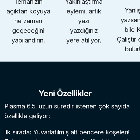
Temanızın
Yakınlaştırma
Yanlı
açıktan koyuya
eylemi, artık
yazsan
ne zaman
yazı
bile 
geçeceğini
yazdığınız
Çalıştır
yapılandırın.
yere atılıyor.
bulur
Yeni Özellikler
Plasma 6.5, uzun süredir istenen çok sayıda
özellikle geliyor:
İlk sırada: Yuvarlatılmış alt pencere köşeleri!