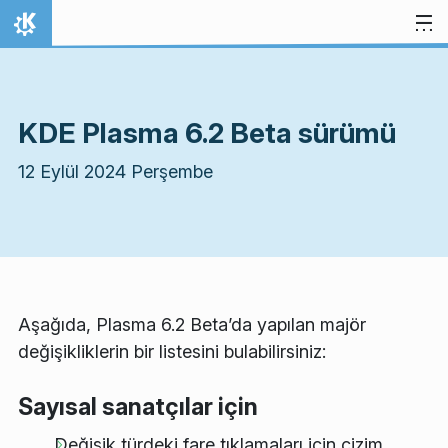
İçeriğe atla
Ana Sayfa
KDE Plasma 6.2 Beta sürümü
12 Eylül 2024 Perşembe
Aşağıda, Plasma 6.2 Beta’da yapılan majör
değişikliklerin bir listesini bulabilirsiniz:
Sayısal sanatçılar için
Değişik türdeki fare tıklamaları için çizim