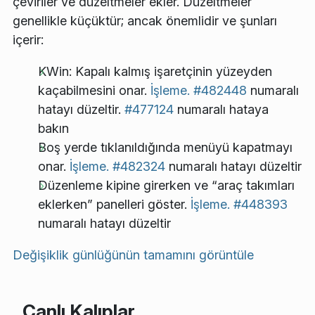
çeviriler ve düzeltmeler ekler. Düzeltmeler
genellikle küçüktür; ancak önemlidir ve şunları
içerir:
KWin: Kapalı kalmış işaretçinin yüzeyden
kaçabilmesini onar.
İşleme.
#482448
numaralı
hatayı düzeltir.
#477124
numaralı hataya
bakın
Boş yerde tıklanıldığında menüyü kapatmayı
onar.
İşleme.
#482324
numaralı hatayı düzeltir
Düzenleme kipine girerken ve “araç takımları
eklerken” panelleri göster.
İşleme.
#448393
numaralı hatayı düzeltir
Değişiklik günlüğünün tamamını görüntüle
Canlı Kalıplar