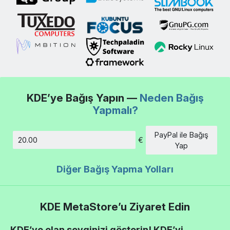
KDE’ye Bağış Yapın —
Neden Bağış
Yapmalı?
PayPal ile Bağış
€
Tutar
Yap
Diğer Bağış Yapma Yolları
KDE MetaStore’u Ziyaret Edin
KDE’ye olan sevginizi gösterin! KDE’yi