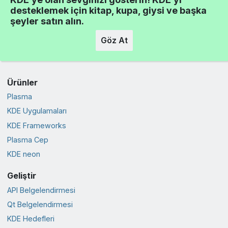
desteklemek için kitap, kupa, giysi ve başka
şeyler satın alın.
Göz At
Ürünler
Plasma
KDE Uygulamaları
KDE Frameworks
Plasma Cep
KDE neon
Geliştir
API Belgelendirmesi
Qt Belgelendirmesi
KDE Hedefleri