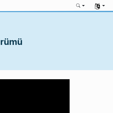
Dili seç
sürümü