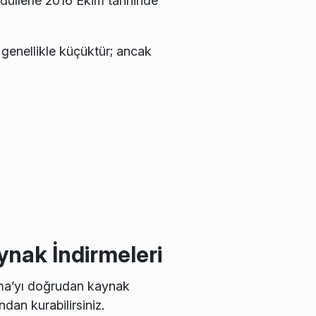
düllerle 2016 Ekim tarihinde
r genellikle küçüktür; ancak
ynak İndirmeleri
ma’yı doğrudan kaynak
dan kurabilirsiniz.