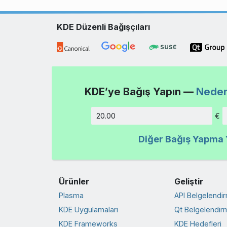
KDE Düzenli Bağışçıları
KDE’ye Bağış Yapın —
Neden
€
Tutar
Diğer Bağış Yapma Y
Ürünler
Geliştir
Plasma
API Belgelendi
KDE Uygulamaları
Qt Belgelendir
KDE Frameworks
KDE Hedefleri