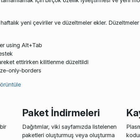
tamamlamak için birçok özellik iyileştirmesi ve yeni mo
haftalık yeni çeviriler ve düzeltmeler ekler. Düzeltmele
ter using Alt+Tab
estek
eket ettirirken kilitlenme düzeltildi
ize-only-borders
örüntüle
Paket İndirmeleri
Ka
bir
Dağıtımlar, viki sayfamızda listelenen
Plas
paketleri oluşturmuş veya oluşturma
kodun