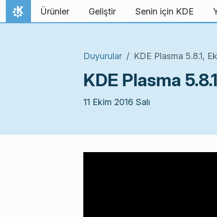
İçeriğe atla
Ürünler
Geliştir
Senin için KDE
Ana Sayfa
Duyurular
KDE Plasma 5.8.1, E
KDE Plasma 5.8.
11 Ekim 2016 Salı