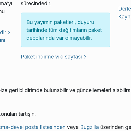
sma’yı
sürecindedir.
Derle
nu
Kayna
Bu yayımın paketleri, duyuru
tarihinde tüm dağıtımların paket
dir
depolarında var olmayabilir.
ını
Paket indirme viki sayfası
 geri bildirimde bulunabilir ve güncellemeleri alabilirs
konuları tartışın.
sma-devel posta listesinden
veya
Bugzilla
üzerinden gel