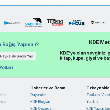
KDE Meta
 Bağış Yapmalı?
KDE’ye olan sevginizi 
PayPal ile Bağış Yap
kitap, kupa, giysi ve ba
olları
Haberler ve Basın
Özkaynakla
rmesi
Duyurular
Topluluk Vikisi
mesi
KDE Blogları
Yardım
KDE Gezegeni
KDE Yazılımlar