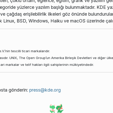
tleri, çoklu ortam, eğlence, eğitim, grafik ve yazılım ge
egoride yüzlerce yazılım başlığı bulunmaktadır. KDE yazıl
ı ve çağdaş erişilebilirlik ilkeleri göz önünde bulunduru
arak Linux, BSD, Windows, Haiku ve macOS üzerinde çalış
.’nin tescilli ticari markalarıdır.
kasıdır. UNIX, The Open Group’un Amerika Birleşik Devletleri ve diğer ülkele
i markalar ve telif hakları ilgili sahiplerinin mülkiyetindedir.
posta gönderin:
press@kde.org