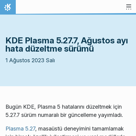
İçeriğe atla
Ana Sayfa
KDE Plasma 5.27.7, Ağustos ayı
hata düzeltme sürümü
1 Ağustos 2023 Salı
Bugün KDE, Plasma 5 hatalarını düzeltmek için
5.27.7 sürüm numaralı bir güncelleme yayımladı.
Plasma 5.27
, masaüstü deneyimini tamamlamak