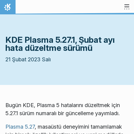
İçeriğe atla
Ana Sayfa
KDE Plasma 5.27.1, Şubat ayı
hata düzeltme sürümü
21 Şubat 2023 Salı
Bugün KDE, Plasma 5 hatalarını düzeltmek için
5.27.1 sürüm numaralı bir güncelleme yayımladı.
Plasma 5.27
, masaüstü deneyimini tamamlamak