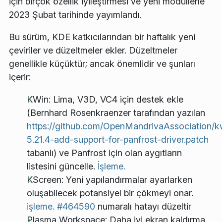
için birçok özellik iyileştirmesi ve yeni modüllerle
2023 Şubat tarihinde yayımlandı.
Bu sürüm, KDE katkıcılarından bir haftalık yeni
çeviriler ve düzeltmeler ekler. Düzeltmeler
genellikle küçüktür; ancak önemlidir ve şunları
içerir:
KWin: Lima, V3D, VC4 için destek ekle
(Bernhard Rosenkraenzer tarafından yazılan
https://github.com/OpenMandrivaAssociation/k
5.21.4-add-support-for-panfrost-driver.patch
tabanlı) ve Panfrost için olan aygıtların
listesini güncelle.
İşleme.
KScreen: Yeni yapılandırmalar ayarlarken
oluşabilecek potansiyel bir çökmeyi onar.
işleme.
#464590
numaralı hatayı düzeltir
Plasma Workspace: Daha iyi ekran kaldırma