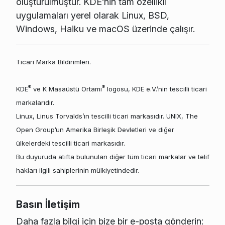
oluşturulmuştur. KDE’nin tam özellikli
uygulamaları yerel olarak Linux, BSD,
Windows, Haiku ve macOS üzerinde çalışır.
Ticari Marka Bildirimleri.
®
®
KDE
ve K Masaüstü Ortamı
logosu, KDE e.V.’nin tescilli ticari
markalarıdır.
Linux, Linus Torvalds’ın tescilli ticari markasıdır. UNIX, The
Open Group’un Amerika Birleşik Devletleri ve diğer
ülkelerdeki tescilli ticari markasıdır.
Bu duyuruda atıfta bulunulan diğer tüm ticari markalar ve telif
hakları ilgili sahiplerinin mülkiyetindedir.
Basın İletişim
Daha fazla bilgi için bize bir e-posta gönderin: