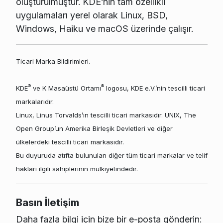
oluşturulmuştur. KDE’nin tam özellikli
uygulamaları yerel olarak Linux, BSD,
Windows, Haiku ve macOS üzerinde çalışır.
Ticari Marka Bildirimleri.
®
®
KDE
ve K Masaüstü Ortamı
logosu, KDE e.V.’nin tescilli ticari
markalarıdır.
Linux, Linus Torvalds’ın tescilli ticari markasıdır. UNIX, The
Open Group’un Amerika Birleşik Devletleri ve diğer
ülkelerdeki tescilli ticari markasıdır.
Bu duyuruda atıfta bulunulan diğer tüm ticari markalar ve telif
hakları ilgili sahiplerinin mülkiyetindedir.
Basın İletişim
Daha fazla bilgi için bize bir e-posta gönderin: