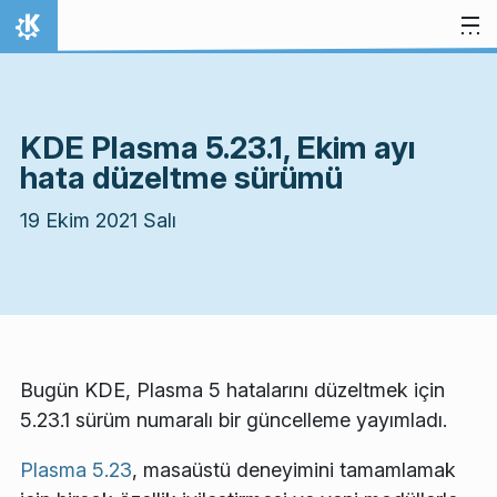
İçeriğe atla
Ana Sayfa
KDE Plasma 5.23.1, Ekim ayı
hata düzeltme sürümü
19 Ekim 2021 Salı
Bugün KDE, Plasma 5 hatalarını düzeltmek için
5.23.1 sürüm numaralı bir güncelleme yayımladı.
Plasma 5.23
, masaüstü deneyimini tamamlamak