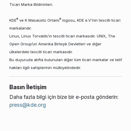
Ticari Marka Bildirimleri.
®
®
KDE
ve K Masaüstü Ortamı
logosu, KDE e.V.’nin tescilli ticari
markalarıdır.
Linux, Linus Torvalds’ın tescilli ticari markasıdır. UNIX, The
Open Group’un Amerika Birleşik Devletleri ve diğer
ülkelerdeki tescilli ticari markasıdır.
Bu duyuruda atıfta bulunulan diğer tüm ticari markalar ve telif
hakları ilgili sahiplerinin mülkiyetindedir.
Basın İletişim
Daha fazla bilgi için bize bir e-posta gönderin:
press@kde.org