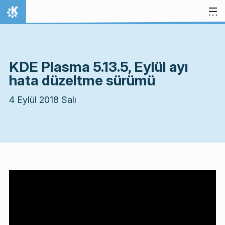
İçeriğe atla
Ana Sayfa
KDE Plasma 5.13.5, Eylül ayı
hata düzeltme sürümü
4 Eylül 2018 Salı