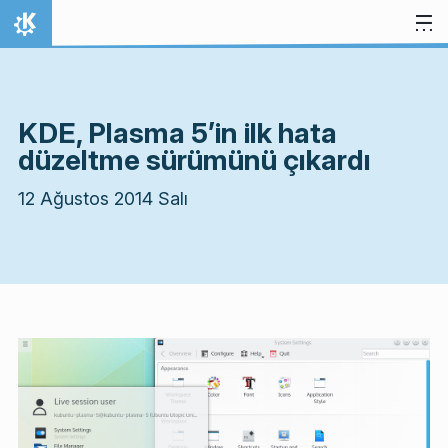
İçeriğe atla
Ana Sayfa
KDE, Plasma 5’in ilk hata
düzeltme sürümünü çıkardı
12 Ağustos 2014 Salı