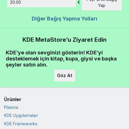
€
Tutar
Yap
Diğer Bağış Yapma Yolları
KDE MetaStore’u Ziyaret Edin
KDE’ye olan sevginizi gösterin! KDE’yi
desteklemek için kitap, kupa, giysi ve başka
şeyler satın alın.
Göz At
Ürünler
Plasma
KDE Uygulamaları
KDE Frameworks