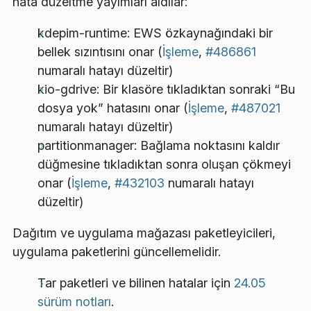
hata düzeltme yayımları aldılar:
kdepim-runtime: EWS özkaynağındaki bir
bellek sızıntısını onar (
İşleme
,
#486861
numaralı hatayı düzeltir)
kio-gdrive: Bir klasöre tıkladıktan sonraki “Bu
dosya yok” hatasını onar (
İşleme
,
#487021
numaralı hatayı düzeltir)
partitionmanager: Bağlama noktasını kaldır
düğmesine tıkladıktan sonra oluşan çökmeyi
onar (
İşleme
,
#432103
numaralı hatayı
düzeltir)
Dağıtım ve uygulama mağazası paketleyicileri,
uygulama paketlerini güncellemelidir.
Tar paketleri ve bilinen hatalar için
24.05
sürüm notları
.